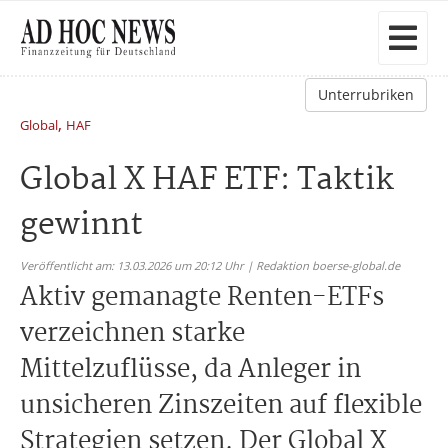
Unterrubriken
,
Global
HAF
Global X HAF ETF: Taktik
gewinnt
Veröffentlicht am: 13.03.2026 um 20:12 Uhr | Redaktion boerse-global.de
Aktiv gemanagte Renten-ETFs
verzeichnen starke
Mittelzuflüsse, da Anleger in
unsicheren Zinszeiten auf flexible
Strategien setzen. Der Global X