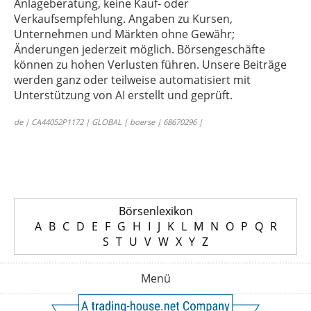
Anlageberatung, keine Kauf- oder
Verkaufsempfehlung. Angaben zu Kursen,
Unternehmen und Märkten ohne Gewähr;
Änderungen jederzeit möglich. Börsengeschäfte
können zu hohen Verlusten führen. Unsere Beiträge
werden ganz oder teilweise automatisiert mit
Unterstützung von AI erstellt und geprüft.
de | CA44052P1172 | GLOBAL | boerse | 68670296 |
Börsenlexikon
A
B
C
D
E
F
G
H
I
J
K
L
M
N
O
P
Q
R
S
T
U
V
W
X
Y
Z
Menü