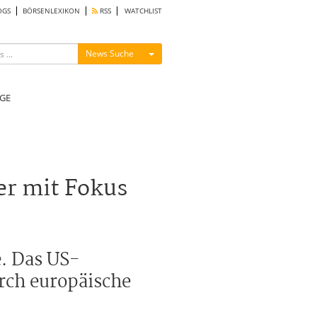
OGS
BÖRSENLEXIKON
RSS
WATCHLIST
Menü ein-/ausblenden
News Suche
GE
er mit Fokus
e. Das US-
rch europäische