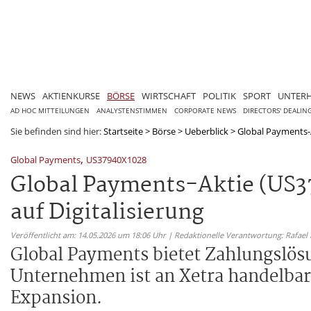
NEWS
AKTIENKURSE
BÖRSE
WIRTSCHAFT
POLITIK
SPORT
UNTER
AD HOC MITTEILUNGEN
ANALYSTENSTIMMEN
CORPORATE NEWS
DIRECTORS' DEALIN
Sie befinden sind hier:
Startseite
>
Börse
>
Ueberblick
>
Global Payments-A
,
Global Payments
US37940X1028
Global Payments-Aktie (US3
auf Digitalisierung
Veröffentlicht am: 14.05.2026 um 18:06 Uhr | Redaktionelle Verantwortung: Rafael
Global Payments bietet Zahlungslös
Unternehmen ist an Xetra handelbar
Expansion.