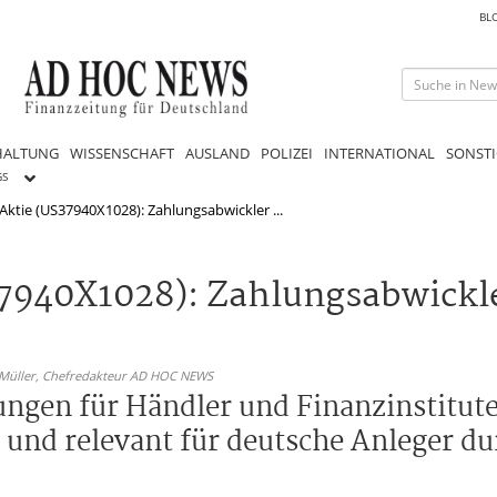
BL
HALTUNG
WISSENSCHAFT
AUSLAND
POLIZEI
INTERNATIONAL
SONSTI
GS
ktie (US37940X1028): Zahlungsabwickler ...
7940X1028): Zahlungsabwickl
 Müller,
Chefredakteur AD HOC NEWS
ungen für Händler und Finanzinstitut
 und relevant für deutsche Anleger du