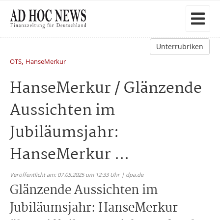
Unterrubriken
,
OTS
HanseMerkur
HanseMerkur / Glänzende
Aussichten im
Jubiläumsjahr:
HanseMerkur ...
Veröffentlicht am: 07.05.2025 um 12:33 Uhr | dpa.de
Glänzende Aussichten im
Jubiläumsjahr: HanseMerkur