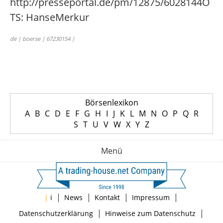
http://presseportal.de/pm/12875/6028144O
TS: HanseMerkur
de | boerse | 67230154 |
Börsenlexikon
A
B
C
D
E
F
G
H
I
J
K
L
M
N
O
P
Q
R
S
T
U
V
W
X
Y
Z
Menü
|
|
|
|
|
i
News
Kontakt
Impressum
|
|
Datenschutzerklärung
Hinweise zum Datenschutz