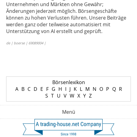
Unternehmen und Märkten ohne Gewähr;
Änderungen jederzeit möglich. Börsengeschäfte
können zu hohen Verlusten führen. Unsere Beiträge
werden ganz oder teilweise automatisiert mit
Unterstützung von AI erstellt und geprüft.
de | boerse | 69089004 |
Börsenlexikon
A
B
C
D
E
F
G
H
I
J
K
L
M
N
O
P
Q
R
S
T
U
V
W
X
Y
Z
Menü