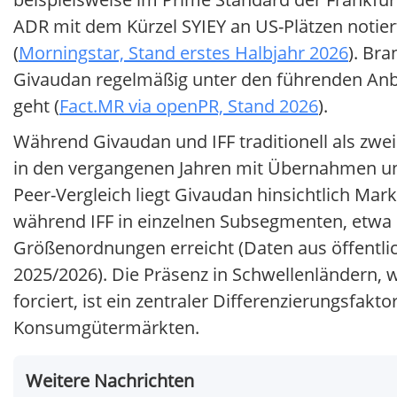
ADR mit dem Kürzel SYIEY an US-Plätzen notiert
(
Morningstar, Stand erstes Halbjahr 2026
). Br
Givaudan regelmäßig unter den führenden Anb
geht (
Fact.MR via openPR, Stand 2026
).
Während Givaudan und IFF traditionell als zwe
in den vergangenen Jahren mit Übernahmen un
Peer-Vergleich liegt Givaudan hinsichtlich Mar
während IFF in einzelnen Subsegmenten, etwa 
Größenordnungen erreicht (Daten aus öffentli
2025/2026). Die Präsenz in Schwellenländern,
forciert, ist ein zentraler Differenzierungs
Konsumgütermärkten.
Weitere Nachrichten