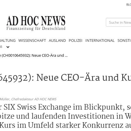
BL
HALTUNG
WISSENSCHAFT
AUSLAND
POLIZEI
INTERNATIONAL
SONSTI
GS
e (CH0010645932): Neue CEO-Ära und ...
645932): Neue CEO-Ära und K
 Müller,
Chefredakteur AD HOC NEWS
r SIX Swiss Exchange im Blickpunkt, 
pitze und laufenden Investitionen in
 Kurs im Umfeld starker Konkurrenz a