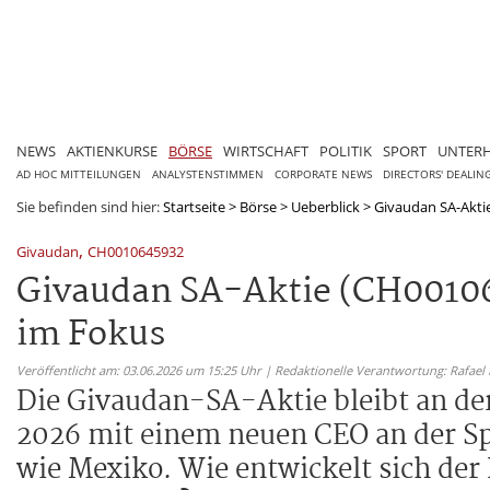
NEWS
AKTIENKURSE
BÖRSE
WIRTSCHAFT
POLITIK
SPORT
UNTER
AD HOC MITTEILUNGEN
ANALYSTENSTIMMEN
CORPORATE NEWS
DIRECTORS' DEALIN
Sie befinden sind hier:
Startseite
>
Börse
>
Ueberblick
>
Givaudan SA-Akti
,
Givaudan
CH0010645932
Givaudan SA-Aktie (CH0010
im Fokus
Veröffentlicht am: 03.06.2026 um 15:25 Uhr | Redaktionelle Verantwortung: Rafael
Die Givaudan-SA-Aktie bleibt an de
2026 mit einem neuen CEO an der S
wie Mexiko. Wie entwickelt sich der