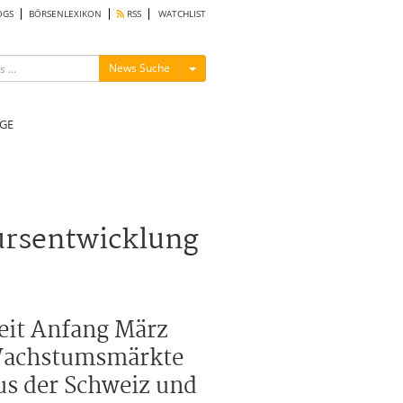
OGS
BÖRSENLEXIKON
RSS
WATCHLIST
Menü ein-/ausblenden
News Suche
GE
ursentwicklung
seit Anfang März
 Wachstumsmärkte
us der Schweiz und