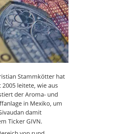
ristian Stammkötter hat
2005 leitete, wie aus
estiert der Aroma- und
offanlage in Mexiko, um
t Givaudan damit
em Ticker GIVN.
Bereich von rund