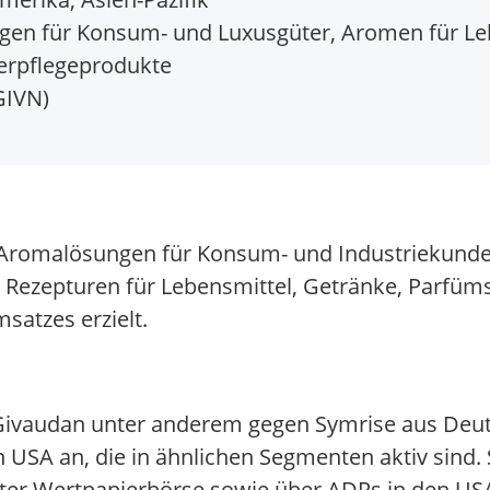
gen für Konsum- und Luxusgüter, Aromen für Le
perpflegeprodukte
GIVN)
 Aromalösungen für Konsum- und Industriekunde
Rezepturen für Lebensmittel, Getränke, Parfüm
satzes erzielt.
t Givaudan unter anderem gegen Symrise aus Deu
n USA an, die in ähnlichen Segmenten aktiv sind. 
rter Wertpapierbörse sowie über ADRs in den US