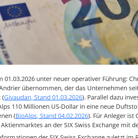
m 01.03.2026 unter neuer operativer Führung: Ch
es Andrier übernommen, der das Unternehmen seit 
 (
Givaudan, Stand 01.03.2026
). Parallel dazu inv
Alps 110 Millionen US-Dollar in eine neue Duftst
enen (
BioAlps, Stand 04.02.2026
). Für Anleger is
er Aktienmarktes an der SIX Swiss Exchange mit d
informationen der SIX Swiss Exchange zuletzt im 