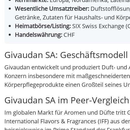
Wesentliche Umsatztreiber:
Duftstofflösun
Getränke, Zutaten für Haushalts- und Kör
Heimatbörse/Listing:
SIX Swiss Exchange (
Handelswährung:
CHF
Givaudan SA: Geschäftsmodell
Givaudan entwickelt und produziert Duft- und
Konzern insbesondere mit maßgeschneiderten 
Körperpflegeprodukte einen Großteil seines Um
Givaudan SA im Peer-Vergleich
Im globalen Markt für Aromen und Düfte trit
International Flavors & Fragrances (IFF) aus de
beispielsweise im Prime Standard der Frankfu