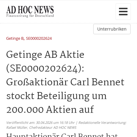
Unterrubriken
,
Getinge B
SE0000202624
Getinge AB Aktie
(SE0000202624):
Großaktionär Carl Bennet
stockt Beteiligung um
200.000 Aktien auf
Veröffentlicht am: 30.04.2026 um 16:18 Uhr | Redaktionelle Verantwortung:
Rafael Müller,
Chefredakteur AD HOC NEWS