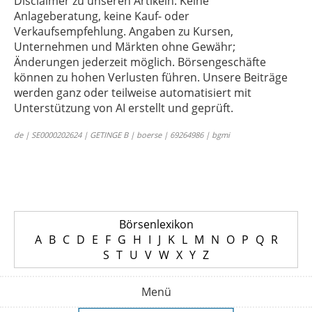
Disclaimer zu unseren Artikeln: Keine
Anlageberatung, keine Kauf- oder
Verkaufsempfehlung. Angaben zu Kursen,
Unternehmen und Märkten ohne Gewähr;
Änderungen jederzeit möglich. Börsengeschäfte
können zu hohen Verlusten führen. Unsere Beiträge
werden ganz oder teilweise automatisiert mit
Unterstützung von AI erstellt und geprüft.
de | SE0000202624 | GETINGE B | boerse | 69264986 | bgmi
Börsenlexikon
A
B
C
D
E
F
G
H
I
J
K
L
M
N
O
P
Q
R
S
T
U
V
W
X
Y
Z
Menü