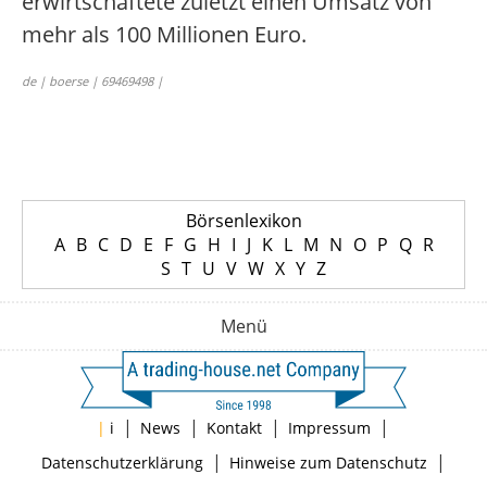
erwirtschaftete zuletzt einen Umsatz von
mehr als 100 Millionen Euro.
de | boerse | 69469498 |
Börsenlexikon
A
B
C
D
E
F
G
H
I
J
K
L
M
N
O
P
Q
R
S
T
U
V
W
X
Y
Z
Menü
|
|
|
|
|
i
News
Kontakt
Impressum
|
|
Datenschutzerklärung
Hinweise zum Datenschutz