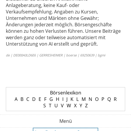
Anlageberatung, keine Kauf- oder
Verkaufsempfehlung. Angaben zu Kursen,
Unternehmen und Märkten ohne Gewähr;
Änderungen jederzeit möglich. Börsengeschäfte
können zu hohen Verlusten führen. Unsere Beiträge
werden ganz oder teilweise automatisiert mit
Unterstützung von AI erstellt und geprüft.
de | DE000A0LD6E6 | GERRESHEIMER | boerse | 69250639 | bgmi
Börsenlexikon
A
B
C
D
E
F
G
H
I
J
K
L
M
N
O
P
Q
R
S
T
U
V
W
X
Y
Z
Menü