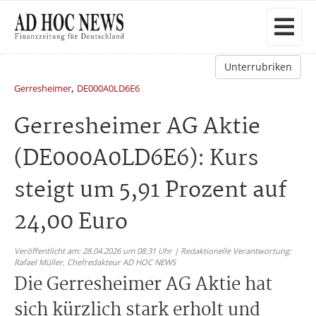
Unterrubriken
,
Gerresheimer
DE000A0LD6E6
Gerresheimer AG Aktie
(DE000A0LD6E6): Kurs
steigt um 5,91 Prozent auf
24,00 Euro
Veröffentlicht am: 28.04.2026 um 08:31 Uhr | Redaktionelle Verantwortung:
Rafael Müller,
Chefredakteur AD HOC NEWS
Die Gerresheimer AG Aktie hat
sich kürzlich stark erholt und