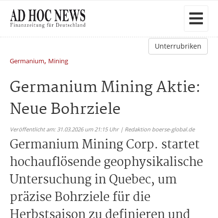
Unterrubriken
,
Germanium
Mining
Germanium Mining Aktie:
Neue Bohrziele
Veröffentlicht am: 31.03.2026 um 21:15 Uhr | Redaktion boerse-global.de
Germanium Mining Corp. startet
hochauflösende geophysikalische
Untersuchung in Quebec, um
präzise Bohrziele für die
Herbstsaison zu definieren und