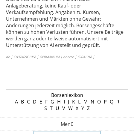
Anlageberatung, keine Kauf- oder
Verkaufsempfehlung. Angaben zu Kursen,
Unternehmen und Märkten ohne Gewähr;
Änderungen jederzeit möglich. Börsengeschäfte
können zu hohen Verlusten führen. Unsere Beiträge
werden ganz oder teilweise automatisiert mit
Unterstützung von AI erstellt und geprüft.
de | CA37405C1068 | GERMANIUM | boerse | 69041918 |
Börsenlexikon
A
B
C
D
E
F
G
H
I
J
K
L
M
N
O
P
Q
R
S
T
U
V
W
X
Y
Z
Menü