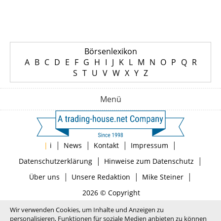
Börsenlexikon
A
B
C
D
E
F
G
H
I
J
K
L
M
N
O
P
Q
R
S
T
U
V
W
X
Y
Z
Menü
|
|
|
|
|
i
News
Kontakt
Impressum
|
|
Datenschutzerklärung
Hinweise zum Datenschutz
|
|
|
Über uns
Unsere Redaktion
Mike Steiner
2026 © Copyright
Wir verwenden Cookies, um Inhalte und Anzeigen zu
personalisieren, Funktionen für soziale Medien anbieten zu können