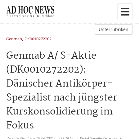
Unterrubriken
,
Genmab
DK0010272202
Genmab A/ S-Aktie
(DK0010272202):
Dänischer Antikörper-
Spezialist nach jüngster
Kurskonsolidierung im
Fokus
Veröffentlicht am: 03.06.2026 um 22:18 Uhr | Redaktionelle Verantwortung: