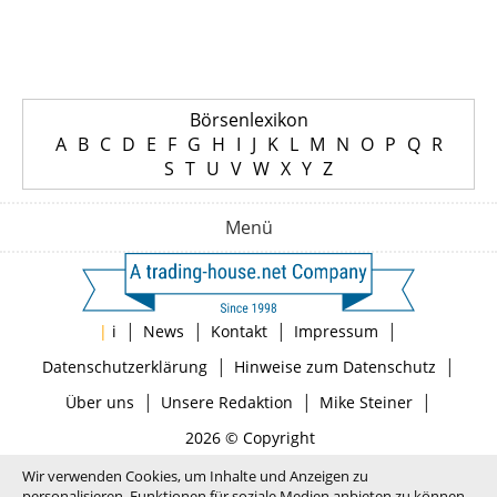
Börsenlexikon
A
B
C
D
E
F
G
H
I
J
K
L
M
N
O
P
Q
R
S
T
U
V
W
X
Y
Z
Menü
|
|
|
|
|
i
News
Kontakt
Impressum
|
|
Datenschutzerklärung
Hinweise zum Datenschutz
|
|
|
Über uns
Unsere Redaktion
Mike Steiner
2026 © Copyright
Wir verwenden Cookies, um Inhalte und Anzeigen zu
personalisieren, Funktionen für soziale Medien anbieten zu können