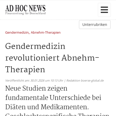
Unterrubriken
,
Gendermedizin
Abnehm-Therapien
Gendermedizin
revolutioniert Abnehm-
Therapien
Veröffentlicht am: 30.01.2026 um 10:13 Uhr | Redaktion boerse-global.de
Neue Studien zeigen
fundamentale Unterschiede bei
Diäten und Medikamenten.