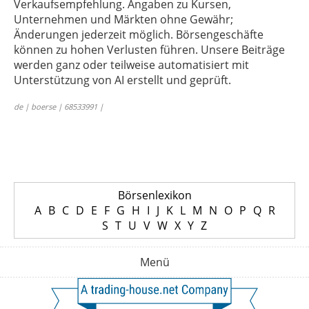
Verkaufsempfehlung. Angaben zu Kursen,
Unternehmen und Märkten ohne Gewähr;
Änderungen jederzeit möglich. Börsengeschäfte
können zu hohen Verlusten führen. Unsere Beiträge
werden ganz oder teilweise automatisiert mit
Unterstützung von AI erstellt und geprüft.
de | boerse | 68533991 |
Börsenlexikon
A
B
C
D
E
F
G
H
I
J
K
L
M
N
O
P
Q
R
S
T
U
V
W
X
Y
Z
Menü