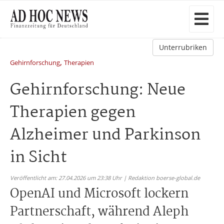
Unterrubriken
,
Gehirnforschung
Therapien
Gehirnforschung: Neue
Therapien gegen
Alzheimer und Parkinson
in Sicht
Veröffentlicht am: 27.04.2026 um 23:38 Uhr | Redaktion boerse-global.de
OpenAI und Microsoft lockern
Partnerschaft, während Aleph