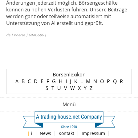
Änderungen jederzeit möglich. Börsengeschäfte
können zu hohen Verlusten führen. Unsere Beiträge
werden ganz oder teilweise automatisiert mit
Unterstützung von AI erstellt und geprüft.
de | boerse | 69249996 |
Börsenlexikon
A
B
C
D
E
F
G
H
I
J
K
L
M
N
O
P
Q
R
S
T
U
V
W
X
Y
Z
Menü
|
|
|
|
|
i
News
Kontakt
Impressum