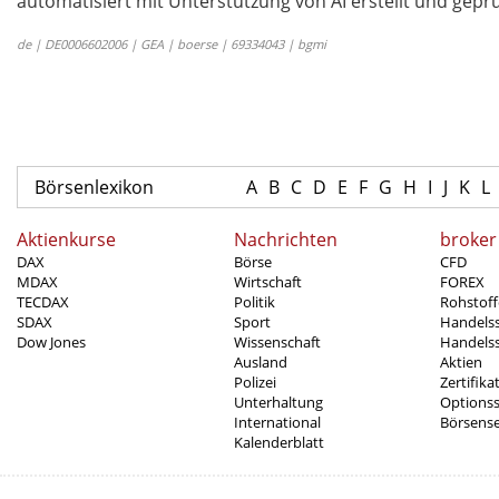
automatisiert mit Unterstützung von AI erstellt und geprü
de | DE0006602006 | GEA | boerse | 69334043 | bgmi
Börsenlexikon
A
B
C
D
E
F
G
H
I
J
K
L
Aktienkurse
Nachrichten
broker
DAX
Börse
CFD
MDAX
Wirtschaft
FOREX
TECDAX
Politik
Rohstoff
SDAX
Sport
Handels
Dow Jones
Wissenschaft
Handelss
Ausland
Aktien
Polizei
Zertifika
Unterhaltung
Options
International
Börsens
Kalenderblatt