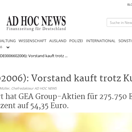
BL
HALTUNG
WISSENSCHAFT
AUSLAND
POLIZEI
INTERNATIONAL
SONSTI
GS
DE0006602006): Vorstand kauft trotz ...
006): Vorstand kauft trotz K
 Müller,
Chefredakteur AD HOC NEWS
rt hat GEA Group-Aktien für 275.750 
zent auf 54,35 Euro.