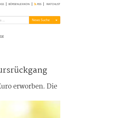
OGS
BÖRSENLEXIKON
RSS
WATCHLIST
Menü ein-/ausblenden
News Suche
GE
ursrückgang
Euro erworben. Die