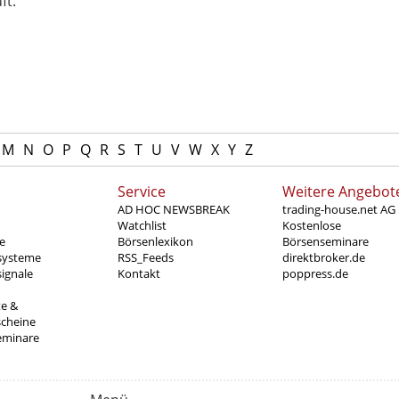
ft.
M
N
O
P
Q
R
S
T
U
V
W
X
Y
Z
Service
Weitere Angebot
AD HOC NEWSBREAK
trading-house.net AG
Watchlist
Kostenlose
e
Börsenlexikon
Börsenseminare
systeme
RSS_Feeds
direktbroker.de
ignale
Kontakt
poppress.de
te &
scheine
eminare