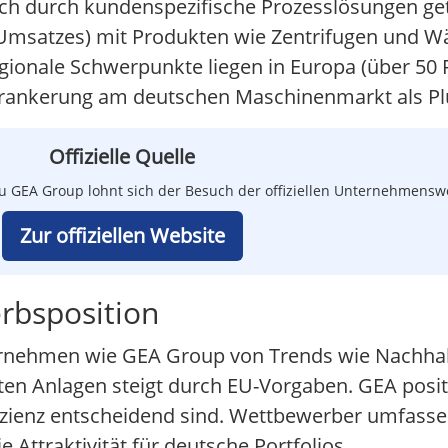
 durch kundenspezifische Prozesslösungen get
 Umsatzes) mit Produkten wie Zentrifugen und 
egionale Schwerpunkte liegen in Europa (über 50
 Verankerung am deutschen Maschinenmarkt als P
Offizielle Quelle
u GEA Group lohnt sich der Besuch der offiziellen Unternehmensw
Zur offiziellen Website
rbsposition
ernehmen wie GEA Group von Trends wie Nachhal
ten Anlagen steigt durch EU-Vorgaben. GEA positi
izienz entscheidend sind. Wettbewerber umfasse
 Attraktivität für deutsche Portfolios.