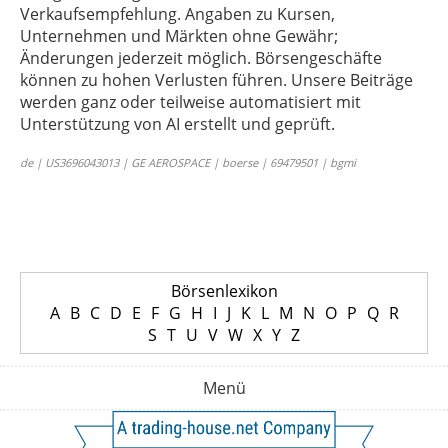
Verkaufsempfehlung. Angaben zu Kursen,
Unternehmen und Märkten ohne Gewähr;
Änderungen jederzeit möglich. Börsengeschäfte
können zu hohen Verlusten führen. Unsere Beiträge
werden ganz oder teilweise automatisiert mit
Unterstützung von AI erstellt und geprüft.
de | US3696043013 | GE AEROSPACE | boerse | 69479501 | bgmi
Börsenlexikon
A
B
C
D
E
F
G
H
I
J
K
L
M
N
O
P
Q
R
S
T
U
V
W
X
Y
Z
Menü