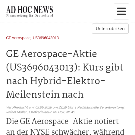
Unterrubriken
,
GE Aerospace
US3696043013
GE Aerospace-Aktie
(US3696043013): Kurs gibt
nach Hybrid-Elektro-
Meilenstein nach
Veröffentlicht am: 03.06.2026 um 22:29 Uhr | Redaktionelle Verantwortung:
Rafael Müller,
Chefredakteur AD HOC NEWS
Die GE Aerospace-Aktie notiert
an der NYSE schwächer, während