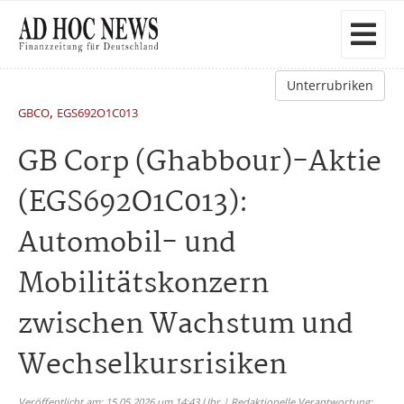
Unterrubriken
,
GBCO
EGS692O1C013
GB Corp (Ghabbour)-Aktie
(EGS692O1C013):
Automobil- und
Mobilitätskonzern
zwischen Wachstum und
Wechselkursrisiken
Veröffentlicht am: 15.05.2026 um 14:43 Uhr | Redaktionelle Verantwortung: