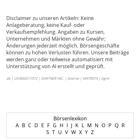
Disclaimer zu unseren Artikeln: Keine
Anlageberatung, keine Kauf- oder
Verkaufsempfehlung. Angaben zu Kursen,
Unternehmen und Märkten ohne Gewähr;
Änderungen jederzeit möglich. Börsengeschäfte
können zu hohen Verlusten führen. Unsere Beiträge
werden ganz oder teilweise automatisiert mit
Unterstützung von AI erstellt und geprüft.
de | US3666511072 | GARTNER INC. | boerse | 69478974 | bgmi
Börsenlexikon
A
B
C
D
E
F
G
H
I
J
K
L
M
N
O
P
Q
R
S
T
U
V
W
X
Y
Z