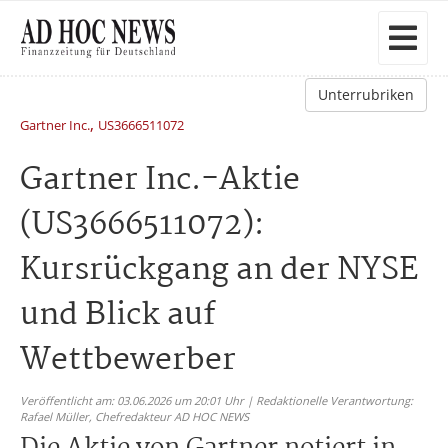
Unterrubriken
,
Gartner Inc.
US3666511072
Gartner Inc.-Aktie
(US3666511072):
Kursrückgang an der NYSE
und Blick auf
Wettbewerber
Veröffentlicht am: 03.06.2026 um 20:01 Uhr | Redaktionelle Verantwortung:
Rafael Müller,
Chefredakteur AD HOC NEWS