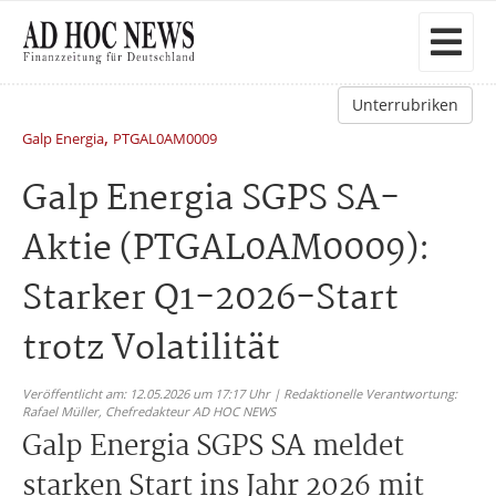
Unterrubriken
,
Galp Energia
PTGAL0AM0009
Galp Energia SGPS SA-
Aktie (PTGAL0AM0009):
Starker Q1-2026-Start
trotz Volatilität
Veröffentlicht am: 12.05.2026 um 17:17 Uhr | Redaktionelle Verantwortung:
Rafael Müller,
Chefredakteur AD HOC NEWS
Galp Energia SGPS SA meldet
starken Start ins Jahr 2026 mit