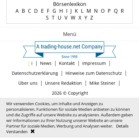
Börsenlexikon
A
B
C
D
E
F
G
H
I
J
K
L
M
N
O
P
Q
R
S
T
U
V
W
X
Y
Z
Menü
|
|
|
|
|
i
News
Kontakt
Impressum
|
|
Datenschutzerklärung
Hinweise zum Datenschutz
|
|
|
Über uns
Unsere Redaktion
Mike Steiner
2026 © Copyright
Wir verwenden Cookies, um Inhalte und Anzeigen zu
personalisieren, Funktionen für soziale Medien anbieten zu können
und die Zugriffe auf unsere Website zu analysieren. Außerdem geben
wir Informationen zu Ihrer Nutzung unserer Website an unsere
Partner für soziale Medien, Werbung und Analysen weiter.
Details
Verstanden