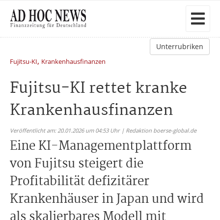
Unterrubriken
,
Fujitsu-KI
Krankenhausfinanzen
Fujitsu-KI rettet kranke
Krankenhausfinanzen
Veröffentlicht am: 20.01.2026 um 04:53 Uhr | Redaktion boerse-global.de
Eine KI-Managementplattform
von Fujitsu steigert die
Profitabilität defizitärer
Krankenhäuser in Japan und wird
als skalierbares Modell mit