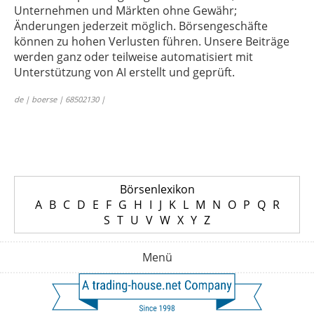
Unternehmen und Märkten ohne Gewähr;
Änderungen jederzeit möglich. Börsengeschäfte
können zu hohen Verlusten führen. Unsere Beiträge
werden ganz oder teilweise automatisiert mit
Unterstützung von AI erstellt und geprüft.
de | boerse | 68502130 |
Börsenlexikon
A
B
C
D
E
F
G
H
I
J
K
L
M
N
O
P
Q
R
S
T
U
V
W
X
Y
Z
Menü