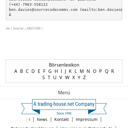
(+44)-7963-558122

ben.davies@sourcecodecomms.com (mailto:ben.davies@so
de | boerse | 68631586 |
Börsenlexikon
A
B
C
D
E
F
G
H
I
J
K
L
M
N
O
P
Q
R
S
T
U
V
W
X
Y
Z
Menü
|
|
|
|
|
i
News
Kontakt
Impressum