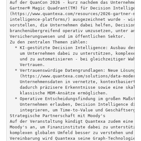
Auf der QuanCon 2026 - kurz nachdem das Unternehmen 
Gartner® Magic Quadrant(TM) für Decision Intelligence
(https://www.quantexa.com/resources/2026-gartner-mag
intelligence-platforms/) ausgezeichnet wurde - wird 
vorstellen, die Unternehmen dabei helfen, Decision In
branchenübergreifend operativ umzusetzen, unter ande
Versicherungswesen und im öffentlichen Sektor.

Zu den zentralen Themen zählen:

  * KI-gestützte Decision Intelligence: Ausbau der K
    um Unternehmen dabei zu unterstützen, komplexe E
    und zu automatisieren - bei gleichzeitiger Wahru
    Vertrauen.

  * Vertrauenswürdige Datengrundlagen: Neue Lösungen

    (https://www.quantexa.com/solutions/data-moderni
    Unternehmensdaten in vernetzte, kontextbasierte 
    dadurch präzisere Erkenntnisse sowie eine skalie
    klassische MDM-Ansätze ermöglichen.

  * Operative Entscheidungsfindung im großen Maßstab
    Unternehmen erlauben, Decision Intelligence dire
    integrieren, um Time-to-Value und Geschäftsergeb
Strategische Partnerschaft mit Moody's

Auf der Veranstaltung kündigt Quantexa zudem eine st
Moody's an, um Finanzinstitute dabei zu unterstützen
komplexen globalen Umfeld besser zu verstehen und zu
Vereinbarung wird Quantexa seine Graph-Technologie m