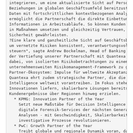
integrieren, um eine aktualisierte Sicht auf Persone
Beziehungen im globalen Geschäftsumfeld bereitzustel
Daten mit fortschrittlichen kontextbezogenen Analyse
ermöglicht die Partnerschaft die direkte Einbettung 
Informationen in Arbeitsabläufe. So können Kunden Er
in Maßnahmen umsetzen und gleichzeitig Vertrauen, Tr
Sicherheit gewährleisten.

?Eine klare und ganzheitliche Sicht auf Geschäftsbez
um vernetzte Risiken konsistent, verantwortungsvoll 
steuern", sagte Andrew Bockelman, Head of Banking So
der Vertiefung unserer Partnerschaft mit Quantexa un
dabei, von isolierten Risikobetrachtungen zu einem e
unternehmensweiten Risikomanagement-Framework zu gela
Partner-Ökosystem: Impulse für weltweite Akzeptanz

Quantexa ehrt zudem strategische Partner, die die Ei
Intelligence weltweit vorantreiben. Im Fokus stehen 
Innovationen liefern, skalierbare Lösungen bereitste
Kundenergebnisse über Regionen hinweg erzielen.

  * KPMG: Innovation Partner of the Year

    Setzt neue Maßstäbe für Decision Intelligence du
    digitale Forensik-Services der nächsten Generati
    Analysen - mit Geschwindigkeit, Skalierbarkeit u
    investigative Prozesse revolutionieren.

  * PwC: Growth Partner of the Year

    Treibt globale und regionale Dynamik voran, dank