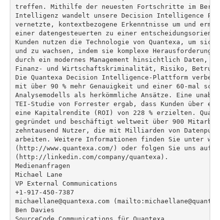
treffen. Mithilfe der neuesten Fortschritte im Berei
Intelligenz wandelt unsere Decision Intelligence Pla
vernetzte, kontextbezogene Erkenntnisse um und ermög
einer datengesteuerten zu einer entscheidungsorienti
Kunden nutzen die Technologie von Quantexa, um sich 
und zu wachsen, indem sie komplexe Herausforderungen
durch ein modernes Management hinsichtlich Daten, Cu
Finanz- und Wirtschaftskriminalität, Risiko, Betrug 
Die Quantexa Decision Intelligence-Plattform verbess
mit über 90 % mehr Genauigkeit und einer 60-mal schn
Analysemodells als herkömmliche Ansätze. Eine unabhä
TEI-Studie von Forrester ergab, dass Kunden über ein
eine Kapitalrendite (ROI) von 228 % erzielten. Quant
gegründet und beschäftigt weltweit über 900 Mitarbei
zehntausend Nutzer, die mit Milliarden von Datenpunk
arbeiten. Weitere Informationen finden Sie unter www
(http://www.quantexa.com/) oder folgen Sie uns auf Li
(http://linkedin.com/company/quantexa).

Medienanfragen

Michael Lane

VP External Communications

+1-917-450-7387

michaellane@quantexa.com (mailto:michaellane@quantexa
Ben Davies

SourceCode Communications für Quantexa
