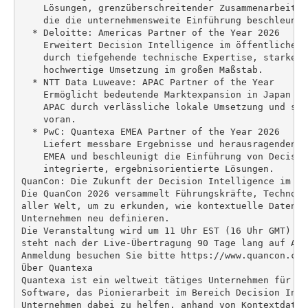
    Lösungen, grenzüberschreitender Zusammenarbeit u
    die die unternehmensweite Einführung beschleunige
  * Deloitte: Americas Partner of the Year 2026

    Erweitert Decision Intelligence im öffentlichen 
    durch tiefgehende technische Expertise, starke r
    hochwertige Umsetzung im großen Maßstab.

  * NTT Data Luweave: APAC Partner of the Year

    Ermöglicht bedeutende Marktexpansion in Japan un
    APAC durch verlässliche lokale Umsetzung und sta
    voran.

  * PwC: Quantexa EMEA Partner of the Year 2026

    Liefert messbare Ergebnisse und herausragenden M
    EMEA und beschleunigt die Einführung von Decisio
    integrierte, ergebnisorientierte Lösungen.

QuanCon: Die Zukunft der Decision Intelligence im Ze
Die QuanCon 2026 versammelt Führungskräfte, Technolo
aller Welt, um zu erkunden, wie kontextuelle Daten u
Unternehmen neu definieren.

Die Veranstaltung wird um 11 Uhr EST (16 Uhr GMT) li
steht nach der Live-Übertragung 90 Tage lang auf Abr
Anmeldung besuchen Sie bitte https://www.quancon.com/
Über Quantexa

Quantexa ist ein weltweit tätiges Unternehmen für Da
Software, das Pionierarbeit im Bereich Decision Inte
Unternehmen dabei zu helfen, anhand von Kontextdaten