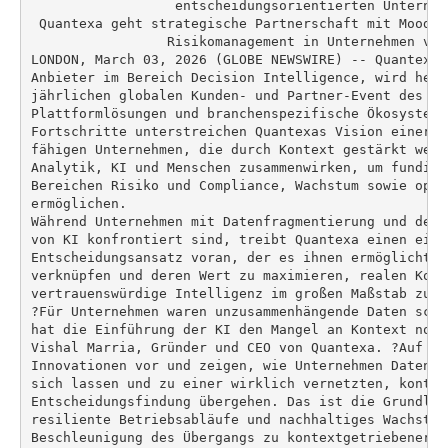
                  entscheidungsorientierten Unternehm
 Quantexa geht strategische Partnerschaft mit Moody'
                 Risikomanagement in Unternehmen vora
LONDON, March 03, 2026 (GLOBE NEWSWIRE) -- Quantexa,
Anbieter im Bereich Decision Intelligence, wird heut
jährlichen globalen Kunden- und Partner-Event des Un
Plattformlösungen und branchenspezifische Ökosystem-
Fortschritte unterstreichen Quantexas Vision einer n
fähigen Unternehmen, die durch Kontext gestärkt werd
Analytik, KI und Menschen zusammenwirken, um fundier
Bereichen Risiko und Compliance, Wachstum sowie oper
ermöglichen.

Während Unternehmen mit Datenfragmentierung und der 
von KI konfrontiert sind, treibt Quantexa einen einhe
Entscheidungsansatz voran, der es ihnen ermöglicht, 
verknüpfen und deren Wert zu maximieren, realen Kont
vertrauenswürdige Intelligenz im großen Maßstab zu o
?Für Unternehmen waren unzusammenhängende Daten scho
hat die Einführung der KI den Mangel an Kontext noch
Vishal Marria, Gründer und CEO von Quantexa. ?Auf de
Innovationen vor und zeigen, wie Unternehmen Daten- 
sich lassen und zu einer wirklich vernetzten, kontext
Entscheidungsfindung übergehen. Das ist die Grundlag
resiliente Betriebsabläufe und nachhaltiges Wachstum
Beschleunigung des Übergangs zu kontextgetriebener D