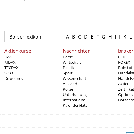
Börsenlexikon
A
B
C
D
E
F
G
H
I
J
K
L
Aktienkurse
Nachrichten
broker
DAX
Börse
CFD
MDAX
Wirtschaft
FOREX
TECDAX
Politik
Rohstoff
SDAX
Sport
Handels
Dow Jones
Wissenschaft
Handelss
Ausland
Aktien
Polizei
Zertifika
Unterhaltung
Options
International
Börsens
Kalenderblatt