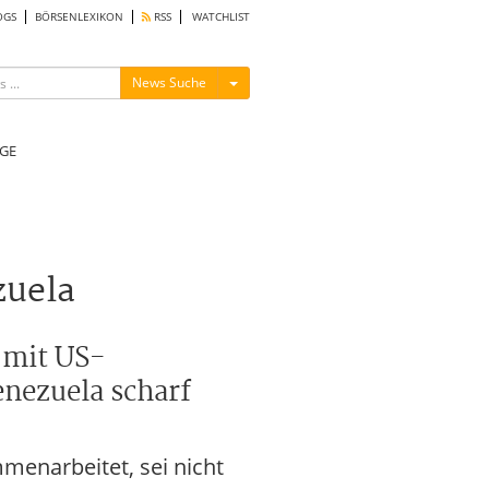
OGS
BÖRSENLEXIKON
RSS
WATCHLIST
Menü ein-/ausblenden
News Suche
GE
zuela
 mit US-
nezuela scharf
menarbeitet, sei nicht