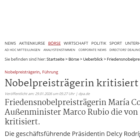
NEWS
AKTIENKURSE
BÖRSE
WIRTSCHAFT
POLITIK
SPORT
UNTER
AD HOC MITTEILUNGEN
ANALYSTENSTIMMEN
CORPORATE NEWS
DIRECTORS' DEALIN
Sie befinden sind hier:
Startseite
>
Börse
>
Ueberblick
>
Friedensnobelprei
,
Nobelpreisträgerin
Führung
Nobelpreisträgerin kritisier
Veröffentlicht am: 29.01.2026 um 05:27 Uhr | dpa.de
Friedensnobelpreisträgerin María C
Außenminister Marco Rubio die von 
kritisiert.
Die geschäftsführende Präsidentin Delcy Rodrí