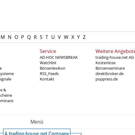
M
N
O
P
Q
R
S
T
U
V
W
X
Y
Z
Service
Weitere Angebot
AD HOC NEWSBREAK
trading-house.net AG
Watchlist
Kostenlose
e
Börsenlexikon
Börsenseminare
systeme
RSS_Feeds
direktbroker.de
ignale
Kontakt
poppress.de
te &
scheine
eminare
Menü