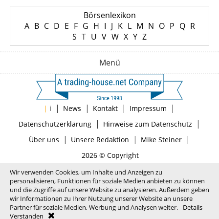
Börsenlexikon
A
B
C
D
E
F
G
H
I
J
K
L
M
N
O
P
Q
R
S
T
U
V
W
X
Y
Z
Menü
|
|
|
|
|
i
News
Kontakt
Impressum
|
|
Datenschutzerklärung
Hinweise zum Datenschutz
|
|
|
Über uns
Unsere Redaktion
Mike Steiner
2026 © Copyright
Wir verwenden Cookies, um Inhalte und Anzeigen zu
personalisieren, Funktionen für soziale Medien anbieten zu können
und die Zugriffe auf unsere Website zu analysieren. Außerdem geben
wir Informationen zu Ihrer Nutzung unserer Website an unsere
Partner für soziale Medien, Werbung und Analysen weiter.
Details
Verstanden