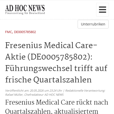
Unterrubriken
,
FMC
DE0005785802
Fresenius Medical Care-
Aktie (DE0005785802):
Führungswechsel trifft auf
frische Quartalszahlen
Veröffentlicht am: 20.05.2026 um 23:24 Uhr | Redaktionelle Verantwortung:
Rafael Müller,
Chefredakteur AD HOC NEWS
Fresenius Medical Care rückt nach
Quartalszahlen, aktualisiertem