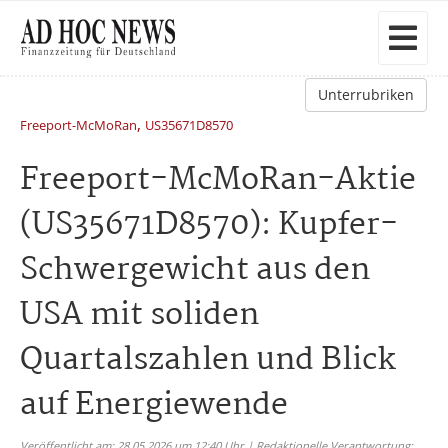
Unterrubriken
,
Freeport-McMoRan
US35671D8570
Freeport-McMoRan-Aktie
(US35671D8570): Kupfer-
Schwergewicht aus den
USA mit soliden
Quartalszahlen und Blick
auf Energiewende
Veröffentlicht am: 28.05.2026 um 12:40 Uhr | Redaktionelle Verantwortung: