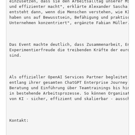
einzusetzen, dass sie den Arbeitsalltag unserer Mita
und effizienter macht", erklärte Alexander Sascha Ma
entsteht dann, wenn die Menschen verstehen, wie KI s
haben uns auf Bewusstsein, Befähigung und praktische
Unternehmen konzentriert", ergänzte Fabian Müller.

Das Event machte deutlich, dass Zusammenarbeit, Enabl
Experimentierfreude die treibenden Kräfte der europä
sind.

Als offizieller OpenAI Services Partner begleitet st
entlang ihrer gesamten ChatGPT Enterprise Journey - 
Beratung und Einführung über Teamtrainings bis hin z
in bestehende Arbeitsprozesse. So können Organisatio
von KI - sicher, effizient und skalierbar - ausschöpf
Kontakt:
