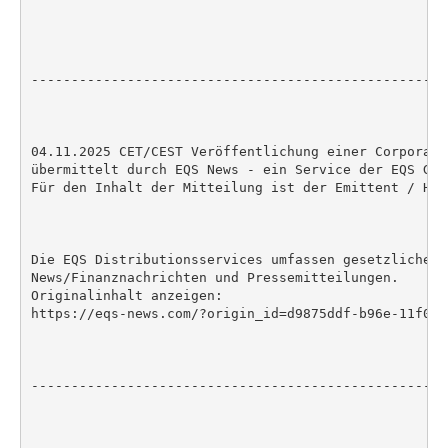
----------------------------------------------------
04.11.2025 CET/CEST Veröffentlichung einer Corporate
übermittelt durch EQS News - ein Service der EQS Grou
Für den Inhalt der Mitteilung ist der Emittent / Her
Die EQS Distributionsservices umfassen gesetzliche M
News/Finanznachrichten und Pressemitteilungen.

Originalinhalt anzeigen:

https://eqs-news.com/?origin_id=d9875ddf-b96e-11f0-b
----------------------------------------------------