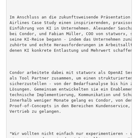
Im Anschluss an die zukunftsweisende Präsentation vo
Airlines Case Study einen inspirierenden, praxisorie
Einführung von KI in Unternehmen. Alexander Sascha M
bei Condor, und Fabian Müller, COO von statworx, sch
seine KI-Reise begann - indem das Unternehmen zunäch
zuhörte und echte Herausforderungen im Arbeitsalltag
denen KI konkrete Entlastung und Mehrwert schaffen ko
Condor arbeitete dabei mit statworx als OpenAI Servi
als Tool Partner zusammen, um einen strukturierten u
sicherzustellen - von der Bedarfsanalyse bis hin zur
Lösungen. Gemeinsam entwickelten sie ein Enablement-
technische Implementierung, Kommunikation und Schulu
Innerhalb weniger Monate gelang es Condor, von den e
Proof-of-Concepts in den Bereichen Kundenservice, Co
Vertrieb zu gelangen.

"Wir wollten nicht einfach nur experimentieren - uns