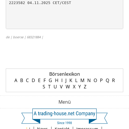
2223582 04.11.2025 CET/CEST

de | boerse | 68321884 |
Börsenlexikon
A
B
C
D
E
F
G
H
I
J
K
L
M
N
O
P
Q
R
S
T
U
V
W
X
Y
Z
Menü
|
|
|
|
|
i
News
Kontakt
Impressum