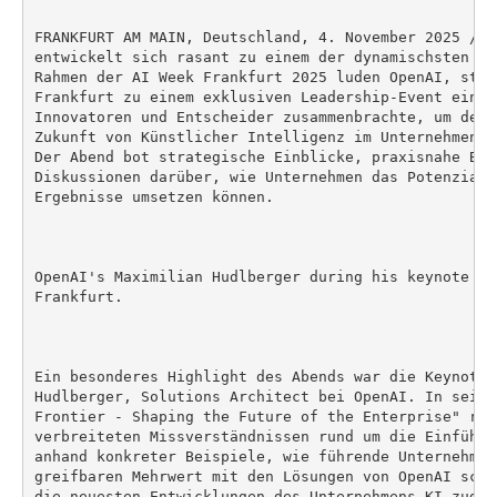
FRANKFURT AM MAIN, Deutschland, 4. November 2025 /PR
entwickelt sich rasant zu einem der dynamischsten KI
Rahmen der AI Week Frankfurt 2025 luden OpenAI, stat
Frankfurt zu einem exklusiven Leadership-Event ein, 
Innovatoren und Entscheider zusammenbrachte, um den 
Zukunft von Künstlicher Intelligenz im Unternehmensk
Der Abend bot strategische Einblicke, praxisnahe Bei
Diskussionen darüber, wie Unternehmen das Potenzial 
Ergebnisse umsetzen können.

OpenAI's Maximilian Hudlberger during his keynote at
Frankfurt.

Ein besonderes Highlight des Abends war die Keynote 
Hudlberger, Solutions Architect bei OpenAI. In seine
Frontier - Shaping the Future of the Enterprise" räu
verbreiteten Missverständnissen rund um die Einführu
anhand konkreter Beispiele, wie führende Unternehmen
greifbaren Mehrwert mit den Lösungen von OpenAI scha
die neuesten Entwicklungen des Unternehmens KI zugän