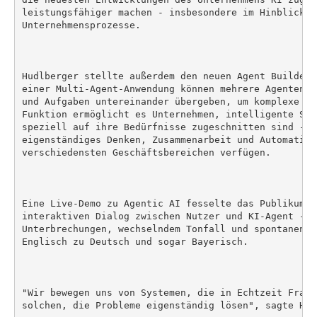
leistungsfähiger machen - insbesondere im Hinblick au
Unternehmensprozesse.

Hudlberger stellte außerdem den neuen Agent Builder 
einer Multi-Agent-Anwendung können mehrere Agenten m
und Aufgaben untereinander übergeben, um komplexe Wo
Funktion ermöglicht es Unternehmen, intelligente Sys
speziell auf ihre Bedürfnisse zugeschnitten sind - S
eigenständiges Denken, Zusammenarbeit und Automatisi
verschiedensten Geschäftsbereichen verfügen.

Eine Live-Demo zu Agentic AI fesselte das Publikum m
interaktiven Dialog zwischen Nutzer und KI-Agent - i
Unterbrechungen, wechselndem Tonfall und spontanen S
Englisch zu Deutsch und sogar Bayerisch.

"Wir bewegen uns von Systemen, die in Echtzeit Frage
solchen, die Probleme eigenständig lösen", sagte Hudl