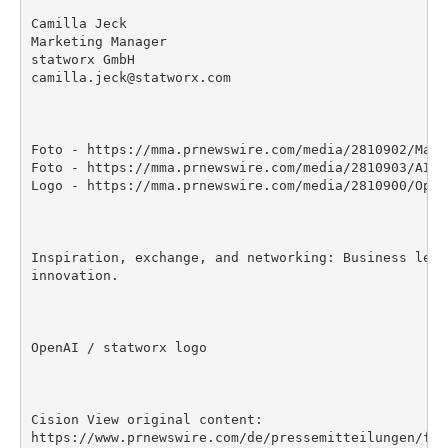
Camilla Jeck

Marketing Manager

statworx GmbH

camilla.jeck@statworx.com

Foto - https://mma.prnewswire.com/media/2810902/Maxi
Foto - https://mma.prnewswire.com/media/2810903/AI_i
Logo - https://mma.prnewswire.com/media/2810900/Open
Inspiration, exchange, and networking: Business lead
innovation.

OpenAI / statworx logo

Cision View original content:

https://www.prnewswire.com/de/pressemitteilungen/fra