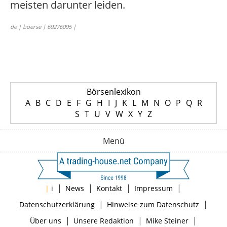
meisten darunter leiden.
de | boerse | 69276095 |
Börsenlexikon
A
B
C
D
E
F
G
H
I
J
K
L
M
N
O
P
Q
R
S
T
U
V
W
X
Y
Z
Menü
|
|
|
|
|
i
News
Kontakt
Impressum
|
|
Datenschutzerklärung
Hinweise zum Datenschutz
|
|
|
Über uns
Unsere Redaktion
Mike Steiner