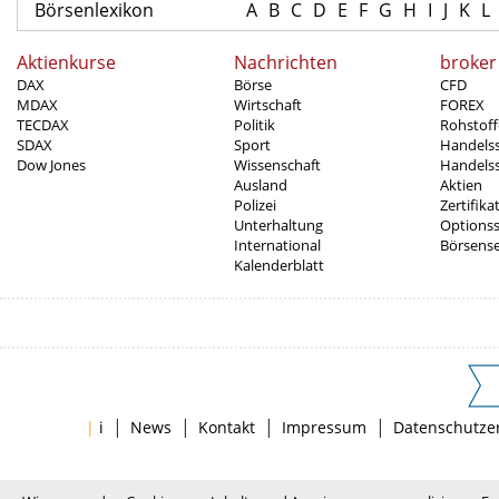
Börsenlexikon
A
B
C
D
E
F
G
H
I
J
K
L
Aktienkurse
Nachrichten
broker
DAX
Börse
CFD
MDAX
Wirtschaft
FOREX
TECDAX
Politik
Rohstoff
SDAX
Sport
Handels
Dow Jones
Wissenschaft
Handelss
Ausland
Aktien
Polizei
Zertifika
Unterhaltung
Options
International
Börsens
Kalenderblatt
|
|
|
|
|
i
News
Kontakt
Impressum
Datenschutze