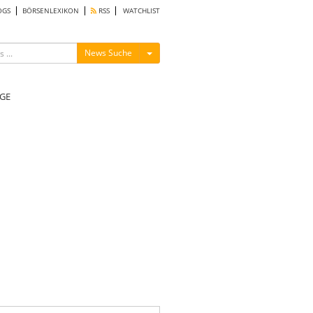
OGS
BÖRSENLEXIKON
RSS
WATCHLIST
Menü ein-/ausblenden
News Suche
GE