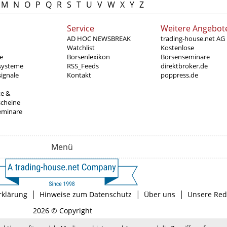
M
N
O
P
Q
R
S
T
U
V
W
X
Y
Z
Service
Weitere Angebot
AD HOC NEWSBREAK
trading-house.net AG
Watchlist
Kostenlose
e
Börsenlexikon
Börsenseminare
systeme
RSS_Feeds
direktbroker.de
ignale
Kontakt
poppress.de
te &
scheine
eminare
Menü
|
|
|
rklärung
Hinweise zum Datenschutz
Über uns
Unsere Red
2026 © Copyright