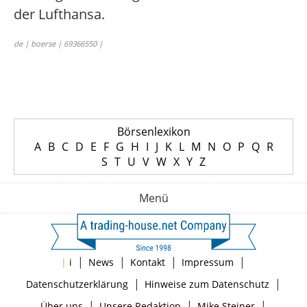
der Lufthansa.
de | boerse | 69366550 |
Börsenlexikon
A
B
C
D
E
F
G
H
I
J
K
L
M
N
O
P
Q
R
S
T
U
V
W
X
Y
Z
Menü
|
|
|
|
|
i
News
Kontakt
Impressum
|
|
Datenschutzerklärung
Hinweise zum Datenschutz
|
|
|
Über uns
Unsere Redaktion
Mike Steiner