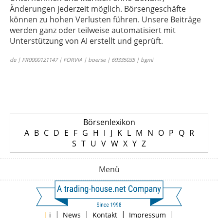
Änderungen jederzeit möglich. Börsengeschäfte
können zu hohen Verlusten führen. Unsere Beiträge
werden ganz oder teilweise automatisiert mit
Unterstützung von AI erstellt und geprüft.
de | FR0000121147 | FORVIA | boerse | 69335035 | bgmi
Börsenlexikon
A
B
C
D
E
F
G
H
I
J
K
L
M
N
O
P
Q
R
S
T
U
V
W
X
Y
Z
Menü
|
|
|
|
|
i
News
Kontakt
Impressum