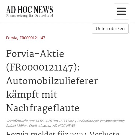
Unterrubriken
,
Forvia
FR0000121147
Forvia-Aktie
(FR0000121147):
Automobilzulieferer
kämpft mit
Nachfrageflaute
Veröffentlicht am: 14.05.2026 um 16:33 Uhr | Redaktionelle Verantwortung:
Rafael Müller,
Chefredakteur AD HOC NEWS