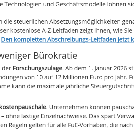
neue Technologien und Geschäftsmodelle lohnen sic
uch die steuerlichen Absetzungsmöglichkeiten ge
er kostenlose A-Z-Leitfaden zeigt Ihnen, wie Si
.
Den kompletten Abschreibungs-Leitfaden jetzt 
weniger Bürokratie
g der
Forschungszulage
. Ab dem 1. Januar 2026 s
ungen von 10 auf 12 Millionen Euro pro Jahr. F
me kann die maximale jährliche Steuergutschrift 
kostenpauschale
. Unternehmen können pauschal
 – ohne lästige Einzelnachweise. Das spart Ver
n Regeln gelten für alle FuE-Vorhaben, die nac