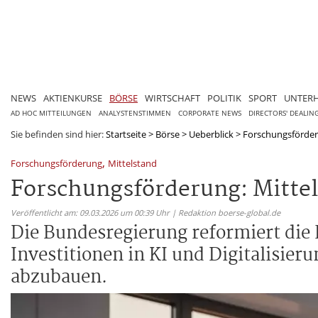
NEWS
AKTIENKURSE
BÖRSE
WIRTSCHAFT
POLITIK
SPORT
UNTER
AD HOC MITTEILUNGEN
ANALYSTENSTIMMEN
CORPORATE NEWS
DIRECTORS' DEALIN
Sie befinden sind hier:
Startseite
>
Börse
>
Ueberblick
>
Forschungsförderun
,
Forschungsförderung
Mittelstand
Forschungsförderung: Mittel
Veröffentlicht am: 09.03.2026 um 00:39 Uhr | Redaktion boerse-global.de
Die Bundesregierung reformiert di
Investitionen in KI und Digitalisie
abzubauen.