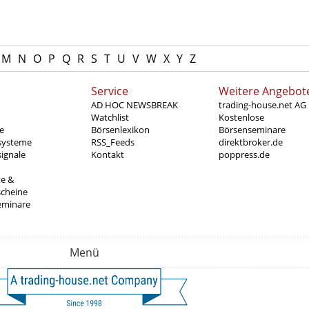
M
N
O
P
Q
R
S
T
U
V
W
X
Y
Z
Service
Weitere Angebot
AD HOC NEWSBREAK
trading-house.net AG
Watchlist
Kostenlose
e
Börsenlexikon
Börsenseminare
systeme
RSS_Feeds
direktbroker.de
ignale
Kontakt
poppress.de
te &
scheine
eminare
Menü