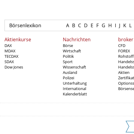
Börsenlexikon
A
B
C
D
E
F
G
H
I
J
K
L
Aktienkurse
Nachrichten
broker
DAX
Börse
CFD
MDAX
Wirtschaft
FOREX
TECDAX
Politik
Rohstoff
SDAX
Sport
Handels
Dow Jones
Wissenschaft
Handelss
Ausland
Aktien
Polizei
Zertifika
Unterhaltung
Options
International
Börsens
Kalenderblatt