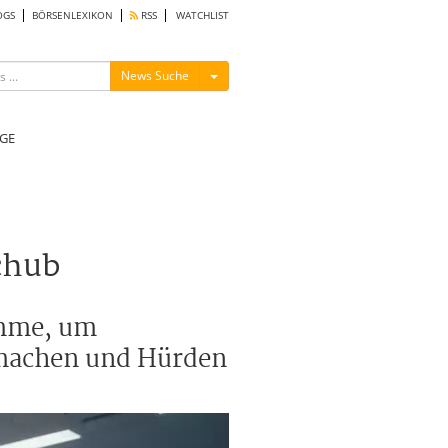
OGS
BÖRSENLEXIKON
RSS
WATCHLIST
Menü ein-/ausblenden
News Suche
GE
chub
amme, um
u machen und Hürden