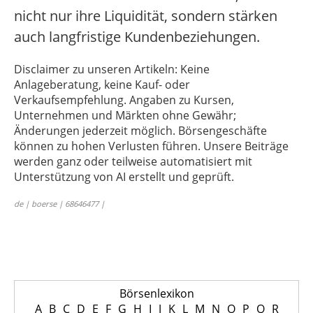
nicht nur ihre Liquidität, sondern stärken
auch langfristige Kundenbeziehungen.
Disclaimer zu unseren Artikeln: Keine
Anlageberatung, keine Kauf- oder
Verkaufsempfehlung. Angaben zu Kursen,
Unternehmen und Märkten ohne Gewähr;
Änderungen jederzeit möglich. Börsengeschäfte
können zu hohen Verlusten führen. Unsere Beiträge
werden ganz oder teilweise automatisiert mit
Unterstützung von AI erstellt und geprüft.
de | boerse | 68646477 |
Börsenlexikon
A
B
C
D
E
F
G
H
I
J
K
L
M
N
O
P
Q
R