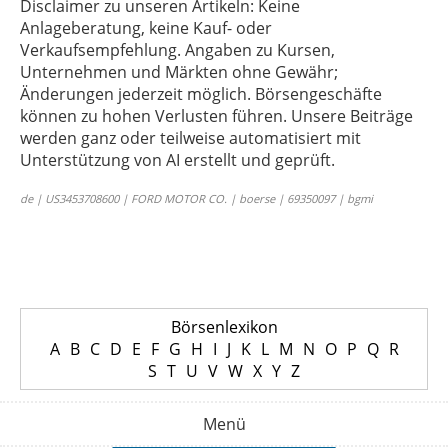
Disclaimer zu unseren Artikeln: Keine
Anlageberatung, keine Kauf- oder
Verkaufsempfehlung. Angaben zu Kursen,
Unternehmen und Märkten ohne Gewähr;
Änderungen jederzeit möglich. Börsengeschäfte
können zu hohen Verlusten führen. Unsere Beiträge
werden ganz oder teilweise automatisiert mit
Unterstützung von AI erstellt und geprüft.
de | US3453708600 | FORD MOTOR CO. | boerse | 69350097 | bgmi
Börsenlexikon
A
B
C
D
E
F
G
H
I
J
K
L
M
N
O
P
Q
R
S
T
U
V
W
X
Y
Z
Menü