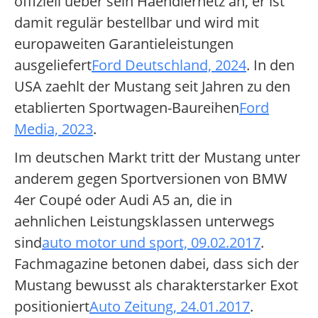
offiziell ueber sein Haendlernetz an, er ist
damit regulär bestellbar und wird mit
europaweiten Garantieleistungen
ausgeliefert
Ford Deutschland, 2024
. In den
USA zaehlt der Mustang seit Jahren zu den
etablierten Sportwagen-Baureihen
Ford
Media, 2023
.
Im deutschen Markt tritt der Mustang unter
anderem gegen Sportversionen von BMW
4er Coupé oder Audi A5 an, die in
aehnlichen Leistungsklassen unterwegs
sind
auto motor und sport, 09.02.2017
.
Fachmagazine betonen dabei, dass sich der
Mustang bewusst als charakterstarker Exot
positioniert
Auto Zeitung, 24.01.2017
.