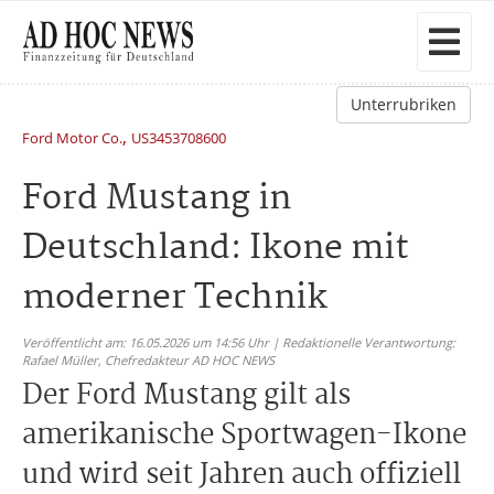
Unterrubriken
,
Ford Motor Co.
US3453708600
Ford Mustang in
Deutschland: Ikone mit
moderner Technik
Veröffentlicht am: 16.05.2026 um 14:56 Uhr | Redaktionelle Verantwortung:
Rafael Müller,
Chefredakteur AD HOC NEWS
Der Ford Mustang gilt als
amerikanische Sportwagen-Ikone
und wird seit Jahren auch offiziell