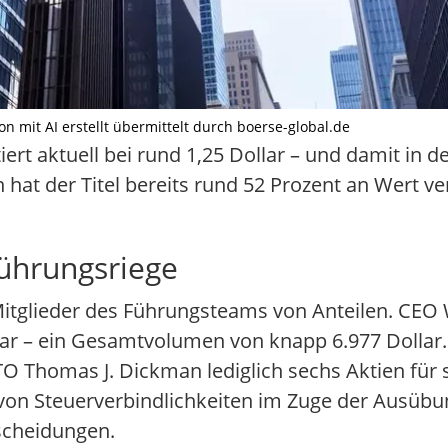
ion mit AI erstellt übermittelt durch boerse-global.de
rt aktuell bei rund 1,25 Dollar – und damit in d
 hat der Titel bereits rund 52 Prozent an Wert ver
ührungsriege
i Mitglieder des Führungsteams von Anteilen. CEO
llar – ein Gesamtvolumen von knapp 6.977 Dolla
CTO Thomas J. Dickman lediglich sechs Aktien für 
 von Steuerverbindlichkeiten im Zuge der Ausübu
scheidungen.