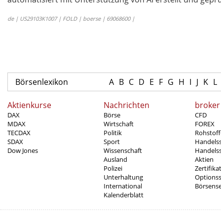
de | US29103K1007 | FOLD | boerse | 69068600 |
Börsenlexikon
A
B
C
D
E
F
G
H
I
J
K
L
Aktienkurse
Nachrichten
broker
DAX
Börse
CFD
MDAX
Wirtschaft
FOREX
TECDAX
Politik
Rohstoff
SDAX
Sport
Handels
Dow Jones
Wissenschaft
Handelss
Ausland
Aktien
Polizei
Zertifika
Unterhaltung
Options
International
Börsens
Kalenderblatt