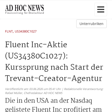
Unterrubriken
,
FLNT
US34380C1027
Fluent Inc-Aktie
(US34380C1027):
Kurssprung nach Start der
Trevant-Creator-Agentur
Veröffentlicht am: 03.06.2026 um 05:41 Uhr | Redaktionelle Verantwortung:
Rafael Müller,
Chefredakteur AD HOC NEWS
Die in den USA an der Nasdaq
gelistete Fluent Inc profitiert am