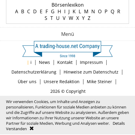
Börsenlexikon
A
B
C
D
E
F
G
H
I
J
K
L
M
N
O
P
Q
R
S
T
U
V
W
X
Y
Z
Menü
|
|
|
|
|
i
News
Kontakt
Impressum
|
|
Datenschutzerklärung
Hinweise zum Datenschutz
|
|
|
Über uns
Unsere Redaktion
Mike Steiner
2026 © Copyright
Wir verwenden Cookies, um Inhalte und Anzeigen zu
personalisieren, Funktionen für soziale Medien anbieten zu können
und die Zugriffe auf unsere Website zu analysieren. Außerdem geben
wir Informationen zu Ihrer Nutzung unserer Website an unsere
Partner für soziale Medien, Werbung und Analysen weiter.
Details
Verstanden