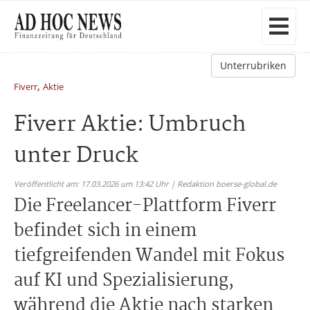
Unterrubriken
,
Fiverr
Aktie
Fiverr Aktie: Umbruch
unter Druck
Veröffentlicht am: 17.03.2026 um 13:42 Uhr | Redaktion boerse-global.de
Die Freelancer-Plattform Fiverr
befindet sich in einem
tiefgreifenden Wandel mit Fokus
auf KI und Spezialisierung,
während die Aktie nach starken