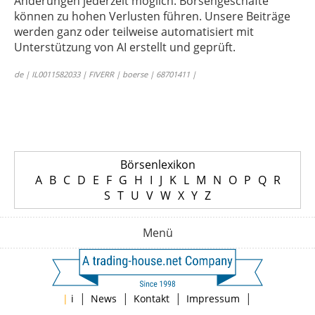
Änderungen jederzeit möglich. Börsengeschäfte
können zu hohen Verlusten führen. Unsere Beiträge
werden ganz oder teilweise automatisiert mit
Unterstützung von AI erstellt und geprüft.
de | IL0011582033 | FIVERR | boerse | 68701411 |
Börsenlexikon
A
B
C
D
E
F
G
H
I
J
K
L
M
N
O
P
Q
R
S
T
U
V
W
X
Y
Z
Menü
|
|
|
|
|
i
News
Kontakt
Impressum