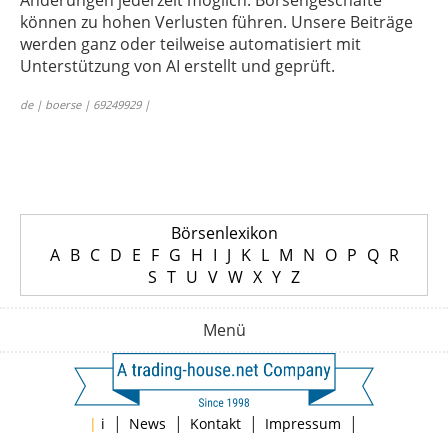
Änderungen jederzeit möglich. Börsengeschäfte
können zu hohen Verlusten führen. Unsere Beiträge
werden ganz oder teilweise automatisiert mit
Unterstützung von AI erstellt und geprüft.
de | boerse | 69249929 |
Börsenlexikon
A
B
C
D
E
F
G
H
I
J
K
L
M
N
O
P
Q
R
S
T
U
V
W
X
Y
Z
Menü
|
|
|
|
|
i
News
Kontakt
Impressum