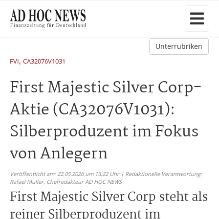
Unterrubriken
,
FVI
CA32076V1031
First Majestic Silver Corp-
Aktie (CA32076V1031):
Silberproduzent im Fokus
von Anlegern
Veröffentlicht am: 22.05.2026 um 13:22 Uhr | Redaktionelle Verantwortung:
Rafael Müller,
Chefredakteur AD HOC NEWS
First Majestic Silver Corp steht als
reiner Silberproduzent im