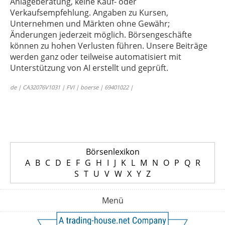
Anlageberatung, keine Kauf- oder
Verkaufsempfehlung. Angaben zu Kursen,
Unternehmen und Märkten ohne Gewähr;
Änderungen jederzeit möglich. Börsengeschäfte
können zu hohen Verlusten führen. Unsere Beiträge
werden ganz oder teilweise automatisiert mit
Unterstützung von AI erstellt und geprüft.
de | CA32076V1031 | FVI | boerse | 69401022 |
Börsenlexikon
A
B
C
D
E
F
G
H
I
J
K
L
M
N
O
P
Q
R
S
T
U
V
W
X
Y
Z
Menü