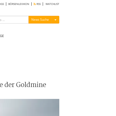
OGS
BÖRSENLEXIKON
RSS
WATCHLIST
Menü ein-/ausblenden
News Suche
GE
me der Goldmine