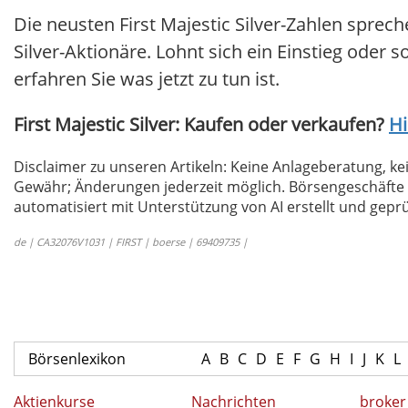
Die neusten First Majestic Silver-Zahlen sprec
Silver-Aktionäre. Lohnt sich ein Einstieg oder s
erfahren Sie was jetzt zu tun ist.
First Majestic Silver: Kaufen oder verkaufen?
Hi
Disclaimer zu unseren Artikeln: Keine Anlageberatung,
Gewähr; Änderungen jederzeit möglich. Börsengeschäfte 
automatisiert mit Unterstützung von AI erstellt und geprü
de | CA32076V1031 | FIRST | boerse | 69409735 |
Börsenlexikon
A
B
C
D
E
F
G
H
I
J
K
L
Aktienkurse
Nachrichten
broker