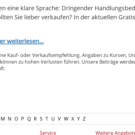
hen eine klare Sprache: Dringender Handlungsbeda
ollten Sie lieber verkaufen? In der aktuellen Grat
er weiterlesen...
 keine Kauf- oder Verkaufsempfehlung. Angaben zu Kursen,
können zu hohen Verlusten führen. Unsere Beiträge werden
ft.
M
N
O
P
Q
R
S
T
U
V
W
X
Y
Z
Service
Weitere Angebot