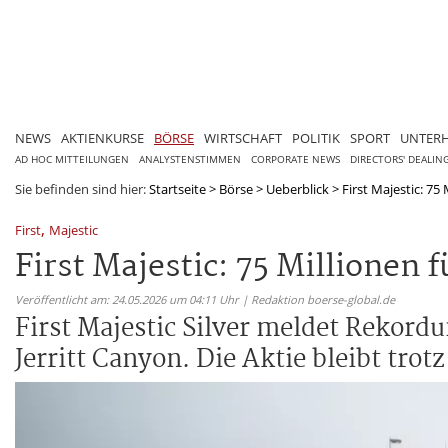
NEWS
AKTIENKURSE
BÖRSE
WIRTSCHAFT
POLITIK
SPORT
UNTER
AD HOC MITTEILUNGEN
ANALYSTENSTIMMEN
CORPORATE NEWS
DIRECTORS' DEALIN
Sie befinden sind hier:
Startseite
>
Börse
>
Ueberblick
>
First Majestic: 75 
,
First
Majestic
First Majestic: 75 Millionen f
Veröffentlicht am: 24.05.2026 um 04:11 Uhr | Redaktion boerse-global.de
First Majestic Silver meldet Rekor
Jerritt Canyon. Die Aktie bleibt tro