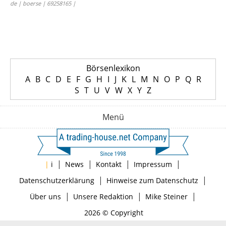
de | boerse | 69258165 |
Börsenlexikon
A
B
C
D
E
F
G
H
I
J
K
L
M
N
O
P
Q
R
S
T
U
V
W
X
Y
Z
Menü
|
|
|
|
|
i
News
Kontakt
Impressum
|
|
Datenschutzerklärung
Hinweise zum Datenschutz
|
|
|
Über uns
Unsere Redaktion
Mike Steiner
2026 © Copyright