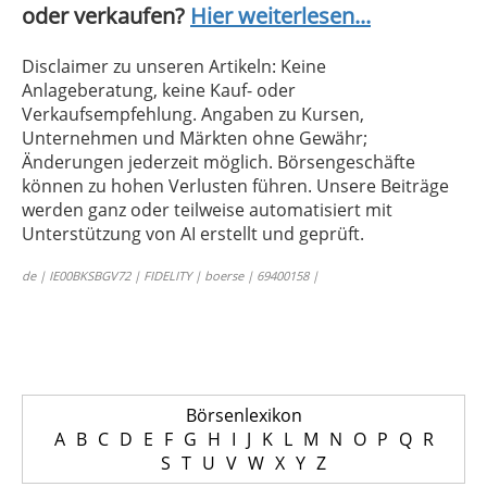
oder verkaufen?
Hier weiterlesen...
Disclaimer zu unseren Artikeln: Keine
Anlageberatung, keine Kauf- oder
Verkaufsempfehlung. Angaben zu Kursen,
Unternehmen und Märkten ohne Gewähr;
Änderungen jederzeit möglich. Börsengeschäfte
können zu hohen Verlusten führen. Unsere Beiträge
werden ganz oder teilweise automatisiert mit
Unterstützung von AI erstellt und geprüft.
de | IE00BKSBGV72 | FIDELITY | boerse | 69400158 |
Börsenlexikon
A
B
C
D
E
F
G
H
I
J
K
L
M
N
O
P
Q
R
S
T
U
V
W
X
Y
Z