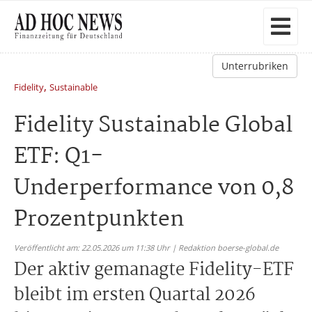
Unterrubriken
,
Fidelity
Sustainable
Fidelity Sustainable Global
ETF: Q1-
Underperformance von 0,8
Prozentpunkten
Veröffentlicht am: 22.05.2026 um 11:38 Uhr | Redaktion boerse-global.de
Der aktiv gemanagte Fidelity-ETF
bleibt im ersten Quartal 2026