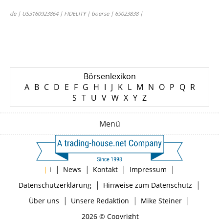
de | US3160923864 | FIDELITY | boerse | 69023838 |
Börsenlexikon
A
B
C
D
E
F
G
H
I
J
K
L
M
N
O
P
Q
R
S
T
U
V
W
X
Y
Z
Menü
|
|
|
|
|
i
News
Kontakt
Impressum
|
|
Datenschutzerklärung
Hinweise zum Datenschutz
|
|
|
Über uns
Unsere Redaktion
Mike Steiner
2026 © Copyright