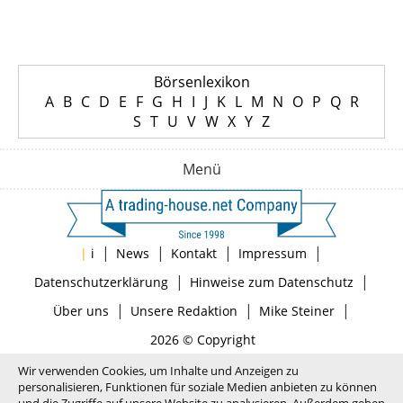
Börsenlexikon
A
B
C
D
E
F
G
H
I
J
K
L
M
N
O
P
Q
R
S
T
U
V
W
X
Y
Z
Menü
|
|
|
|
|
i
News
Kontakt
Impressum
|
|
Datenschutzerklärung
Hinweise zum Datenschutz
|
|
|
Über uns
Unsere Redaktion
Mike Steiner
2026 © Copyright
Wir verwenden Cookies, um Inhalte und Anzeigen zu
personalisieren, Funktionen für soziale Medien anbieten zu können