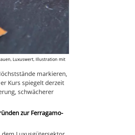
uen, Luxuswert, Illustration mit
Höchststände markieren,
r Kurs spiegelt derzeit
ierung, schwächerer
rgründen zur Ferragamo-
s dem Luxusgütersektor.