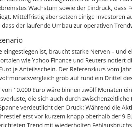
gebremstes Wachstum sowie der Eindruck, dass 
t. Mittelfristig aber setzen einige Investoren au
 dass der laufende Umbau zur operativen Trend
zenario
 eingestiegen ist, braucht starke Nerven – und 
portalen wie Yahoo Finance und Reuters notiert d
0 Euro je Anteilsschein. Der Referenzkurs vom Jah
lfmonatsvergleich grob auf rund ein Drittel des
t von 10.000 Euro wäre binnen zwölf Monaten ei
sverluste, die sich auch durch zwischenzeitliche
Spanne verdeutlicht den Druck: Während die Akti
restief erst vor kurzem knapp oberhalb der 9-Eu
gerichteten Trend mit wiederholten Fehlausbruch