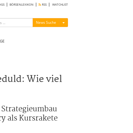
OGS
BÖRSENLEXIKON
RSS
WATCHLIST
Menü ein-/ausblenden
News Suche
GE
uld: Wie viel
d Strategieumbau
y als Kursrakete