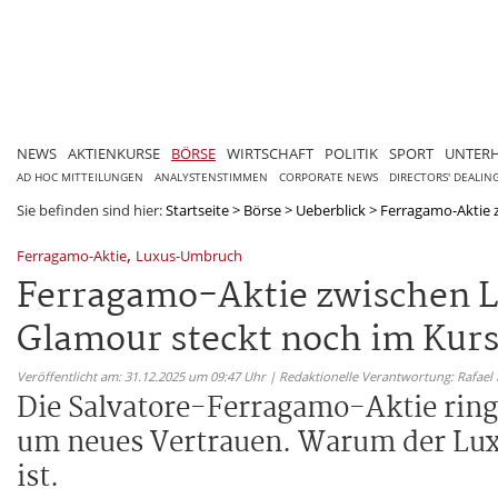
NEWS
AKTIENKURSE
BÖRSE
WIRTSCHAFT
POLITIK
SPORT
UNTER
AD HOC MITTEILUNGEN
ANALYSTENSTIMMEN
CORPORATE NEWS
DIRECTORS' DEALIN
Sie befinden sind hier:
Startseite
>
Börse
>
Ueberblick
>
Ferragamo-Aktie 
,
Ferragamo-Aktie
Luxus-Umbruch
Ferragamo-Aktie zwischen L
Glamour steckt noch im Kurs
Veröffentlicht am: 31.12.2025 um 09:47 Uhr | Redaktionelle Verantwortung: Rafael
Die Salvatore-Ferragamo-Aktie rin
um neues Vertrauen. Warum der Lux
ist.