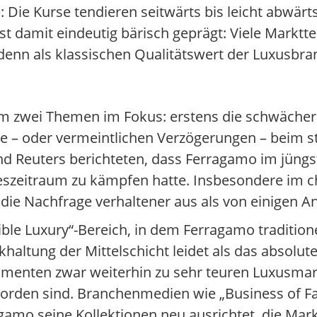
üb: Die Kurse tendieren seitwärts bis leicht abwär
st damit eindeutig bärisch geprägt: Viele Markt
denn als klassischen Qualitätswert der Luxusbra
lem zwei Themen im Fokus: erstens die schwäche
tte – oder vermeintlichen Verzögerungen – beim 
 Reuters berichteten, dass Ferragamo im jüngs
reszeitraum zu kämpfen hatte. Insbesondere im c
l die Nachfrage verhaltener aus als von einigen An
 Luxury“-Bereich, in dem Ferragamo traditionell
haltung der Mittelschicht leidet als das absolu
enten zwar weiterhin zu sehr teuren Luxusmark
eworden sind. Branchenmedien wie „Business of F
amo seine Kollektionen neu ausrichtet, die Marke