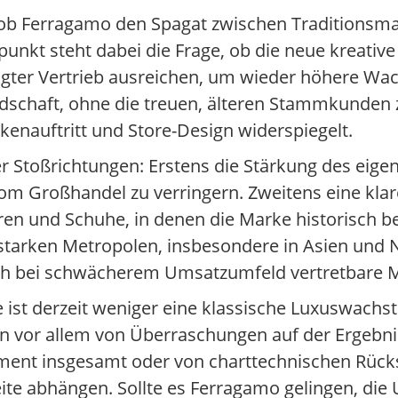
 ob Ferragamo den Spagat zwischen Traditionsm
unkt steht dabei die Frage, ob die neue kreative 
ägter Vertrieb ausreichen, um wieder höhere Wac
dschaft, ohne die treuen, älteren Stammkunden z
rkenauftritt und Store-Design widerspiegelt.
er Stoßrichtungen: Erstens die Stärkung des eig
om Großhandel zu verringern. Zweitens eine kla
n und Schuhe, in denen die Marke historisch bes
sstarken Metropolen, insbesondere in Asien und
 auch bei schwächerem Umsatzumfeld vertretbare M
 ist derzeit weniger eine klassische Luxuswachs
en vor allem von Überraschungen auf der Ergebni
ent insgesamt oder von charttechnischen Rück
ite abhängen. Sollte es Ferragamo gelingen, die