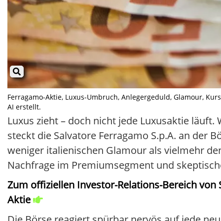
Ferragamo-Aktie, Luxus-Umbruch, Anlegergeduld, Glamour, Kurs, 
AI erstellt.
Luxus zieht – doch nicht jede Luxusaktie läu
steckt die Salvatore Ferragamo S.p.A. an der B
weniger italienischen Glamour als vielmehr d
Nachfrage im Premiumsegment und skeptisch
Zum offiziellen Investor-Relations-Bereich vo
Aktie
Die Börse reagiert spürbar nervös auf jede n