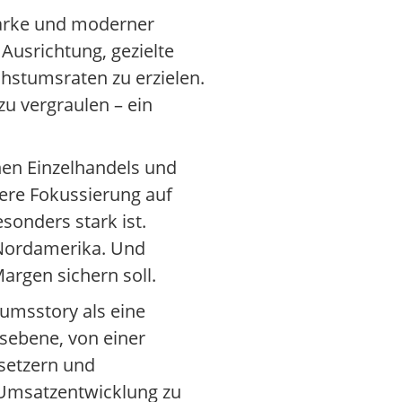
arke und moderner
Ausrichtung, gezielte
hstumsraten zu erzielen.
u vergraulen – ein
enen Einzelhandels und
rere Fokussierung auf
onders stark ist.
 Nordamerika. Und
argen sichern soll.
tumsstory als eine
sebene, von einer
setzern und
 Umsatzentwicklung zu