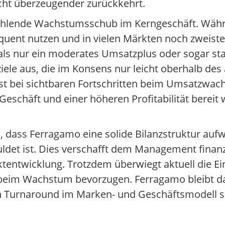
icht überzeugender zurückkehrt.
r fehlende Wachstumsschub im Kerngeschäft. Wä
uent nutzen und in vielen Märkten noch zweist
mals nur ein moderates Umsatzplus oder sogar sta
iele aus, die im Konsens nur leicht oberhalb des
rst bei sichtbaren Fortschritten beim Umsatzwach
Geschäft und einer höheren Profitabilität bereit
, dass Ferragamo eine solide Bilanzstruktur auf
et ist. Dies verschafft dem Management finanzi
ktentwicklung. Trotzdem überwiegt aktuell die E
ät beim Wachstum bevorzugen. Ferragamo bleibt da
nen Turnaround im Marken- und Geschäftsmodell s