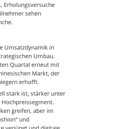
ts, Erholungsversuche
teilnehmer sehen
nche.
re Umsatzdynamik in
strategischen Umbau.
ten Quartal erneut mit
hinesischen Markt, der
legern erhofft.
 stark ist, stärker unter
te Hochpreissegment.
en greifen, aber im
ashion“ und
 verjüngt und digitale