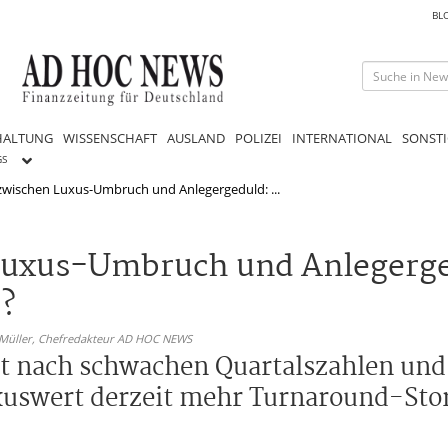
BL
HALTUNG
WISSENSCHAFT
AUSLAND
POLIZEI
INTERNATIONAL
SONSTI
GS
zwischen Luxus-Umbruch und Anlegergeduld: ...
uxus-Umbruch und Anlegerged
?
 Müller,
Chefredakteur AD HOC NEWS
gt nach schwachen Quartalszahlen un
uswert derzeit mehr Turnaround-Stor