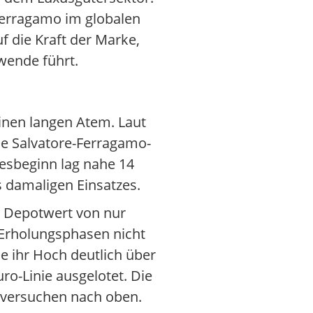
Ferragamo im globalen
f die Kraft der Marke,
wende führt.
einen langen Atem. Laut
ie Salvatore-Ferragamo-
resbeginn lag nahe 14
 damaligen Einsatzes.
n Depotwert von nur
 Erholungsphasen nicht
e ihr Hoch deutlich über
ro-Linie ausgelotet. Die
sversuchen nach oben.