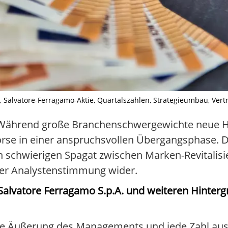
Salvatore-Ferragamo-Aktie, Quartalszahlen, Strategieumbau, Vertra
ft. Während große Branchenschwergewichte neue 
örse in einer anspruchsvollen Übergangsphase. De
en schwierigen Spagat zwischen Marken-Revitalis
er Analystenstimmung wider.
n Salvatore Ferragamo S.p.A. und weiteren Hinte
eue Äußerung des Managements und jede Zahl au