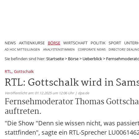
NEWS
AKTIENKURSE
BÖRSE
WIRTSCHAFT
POLITIK
SPORT
UNTER
AD HOC MITTEILUNGEN
ANALYSTENSTIMMEN
CORPORATE NEWS
DIRECTORS' DEALIN
Sie befinden sind hier:
Startseite
>
Börse
>
Ueberblick
>
Fernsehmoderator 
,
RTL
Gottschalk
RTL: Gottschalk wird in Sa
Veröffentlicht am: 01.12.2025 um 12:06 Uhr | dpa.de
Fernsehmoderator Thomas Gottschalk
auftreten.
"Die Show "Denn sie wissen nicht, was passi
stattfinden", sagte ein RTL-Sprecher LU00614