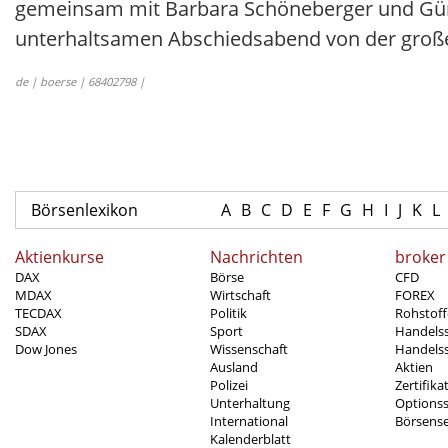
gemeinsam mit Barbara Schöneberger und Günt
unterhaltsamen Abschiedsabend von der groß
de | boerse | 68402798 |
Börsenlexikon
A
B
C
D
E
F
G
H
I
J
K
L
Aktienkurse
Nachrichten
broker
DAX
Börse
CFD
MDAX
Wirtschaft
FOREX
TECDAX
Politik
Rohstoff
SDAX
Sport
Handels
Dow Jones
Wissenschaft
Handelss
Ausland
Aktien
Polizei
Zertifika
Unterhaltung
Options
International
Börsens
Kalenderblatt