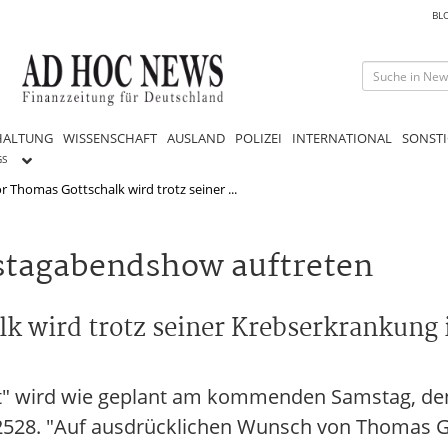
BL
HALTUNG
WISSENSCHAFT
AUSLAND
POLIZEI
INTERNATIONAL
SONSTI
GS
Thomas Gottschalk wird trotz seiner ...
mstagabendshow auftreten
 wird trotz seiner Krebserkrankung 
ert" wird wie geplant am kommenden Samstag, de
62528. "Auf ausdrücklichen Wunsch von Thomas G