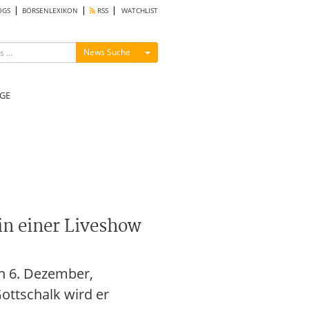
OGS
BÖRSENLEXIKON
RSS
WATCHLIST
Menü ein-/ausblenden
News Suche
GE
in einer Liveshow
n 6. Dezember,
ottschalk wird er