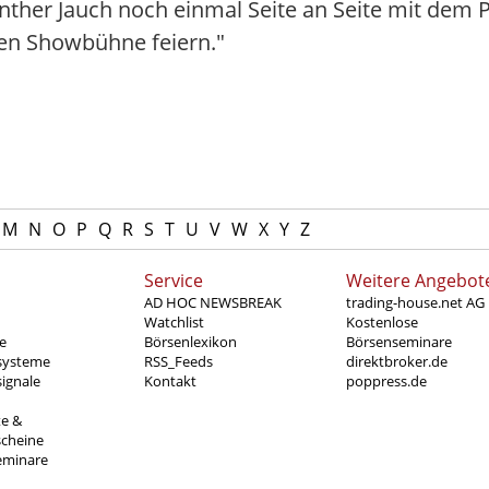
her Jauch noch einmal Seite an Seite mit dem 
en Showbühne feiern."
M
N
O
P
Q
R
S
T
U
V
W
X
Y
Z
Service
Weitere Angebot
AD HOC NEWSBREAK
trading-house.net AG
Watchlist
Kostenlose
e
Börsenlexikon
Börsenseminare
systeme
RSS_Feeds
direktbroker.de
ignale
Kontakt
poppress.de
te &
scheine
eminare