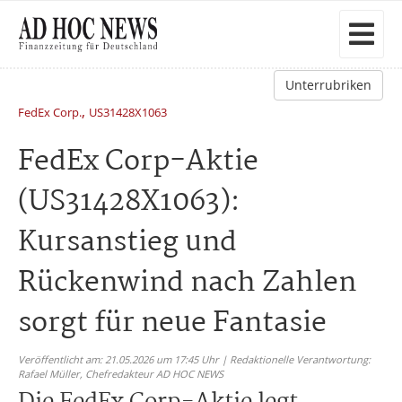
Unterrubriken
,
FedEx Corp.
US31428X1063
FedEx Corp-Aktie
(US31428X1063):
Kursanstieg und
Rückenwind nach Zahlen
sorgt für neue Fantasie
Veröffentlicht am: 21.05.2026 um 17:45 Uhr | Redaktionelle Verantwortung:
Rafael Müller,
Chefredakteur AD HOC NEWS