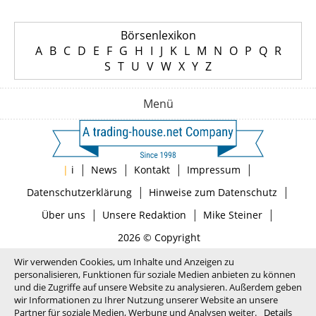
Börsenlexikon
A
B
C
D
E
F
G
H
I
J
K
L
M
N
O
P
Q
R
S
T
U
V
W
X
Y
Z
Menü
|
|
|
|
|
i
News
Kontakt
Impressum
|
|
Datenschutzerklärung
Hinweise zum Datenschutz
|
|
|
Über uns
Unsere Redaktion
Mike Steiner
2026 © Copyright
Wir verwenden Cookies, um Inhalte und Anzeigen zu
personalisieren, Funktionen für soziale Medien anbieten zu können
und die Zugriffe auf unsere Website zu analysieren. Außerdem geben
wir Informationen zu Ihrer Nutzung unserer Website an unsere
Partner für soziale Medien, Werbung und Analysen weiter.
Details