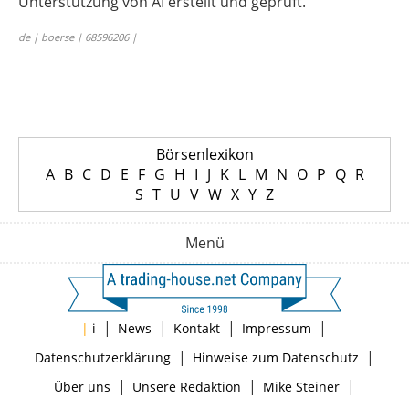
Unterstützung von AI erstellt und geprüft.
de | boerse | 68596206 |
Börsenlexikon
A
B
C
D
E
F
G
H
I
J
K
L
M
N
O
P
Q
R
S
T
U
V
W
X
Y
Z
Menü
|
|
|
|
|
i
News
Kontakt
Impressum
|
|
Datenschutzerklärung
Hinweise zum Datenschutz
|
|
|
Über uns
Unsere Redaktion
Mike Steiner