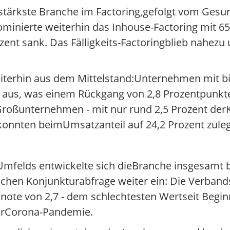
zstärkste Branche im Factoring,gefolgt vom Ge
inierte weiterhin das Inhouse-Factoring mit 65
zent sank. Das Fälligkeits-Factoringblieb nahezu
terhin aus dem Mittelstand:Unternehmen mit bis
aus, was einem Rückgang von 2,8 Prozentpunkte
oßunternehmen - mit nur rund 2,5 Prozent derK
nnten beimUmsatzanteil auf 24,2 Prozent zule
 Umfelds entwickelte sich dieBranche insgesamt b
rlichen Konjunkturabfrage weiter ein: Die Verban
snote von 2,7 - dem schlechtesten Wertseit Begi
erCorona-Pandemie.