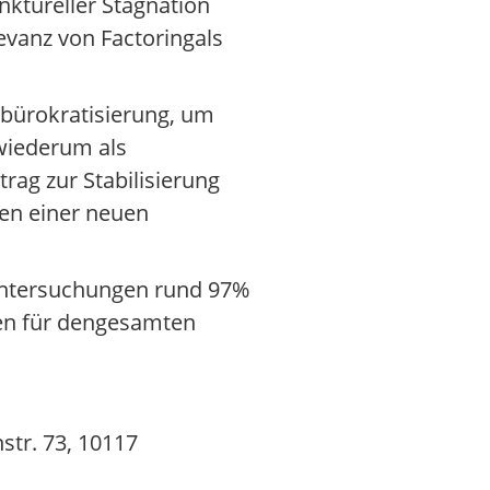
nktureller Stagnation
evanz von Factoringals
tbürokratisierung, um
wiederum als
trag zur Stabilisierung
sen einer neuen
 Untersuchungen rund 97%
len für dengesamten
tr. 73, 10117