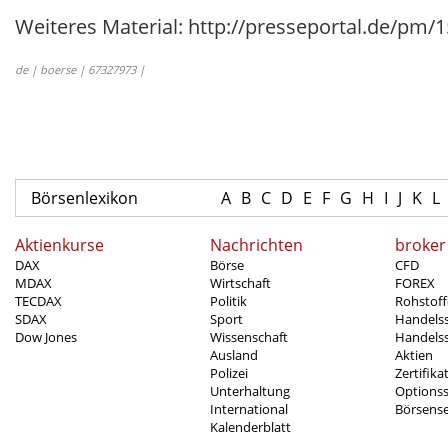
Weiteres Material: http://presseportal.de/pm
de | boerse | 67327973 |
Börsenlexikon
A
B
C
D
E
F
G
H
I
J
K
L
Aktienkurse
Nachrichten
broker
DAX
Börse
CFD
MDAX
Wirtschaft
FOREX
TECDAX
Politik
Rohstoff
SDAX
Sport
Handels
Dow Jones
Wissenschaft
Handelss
Ausland
Aktien
Polizei
Zertifika
Unterhaltung
Options
International
Börsens
Kalenderblatt