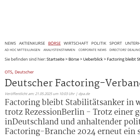
NEWS
AKTIENKURSE
BÖRSE
WIRTSCHAFT
POLITIK
SPORT
UNTER
AD HOC MITTEILUNGEN
ANALYSTENSTIMMEN
CORPORATE NEWS
DIRECTORS' DEALIN
Sie befinden sind hier:
Startseite
>
Börse
>
Ueberblick
>
Factoring bleibt St
,
OTS
Deutscher
Deutscher Factoring-Verband e
Veröffentlicht am: 21.05.2025 um 10:03 Uhr | dpa.de
Factoring bleibt Stabilitätsanker i
trotz RezessionBerlin - Trotz einer
inDeutschland und anhaltender poli
Factoring-Branche 2024 erneut ein 