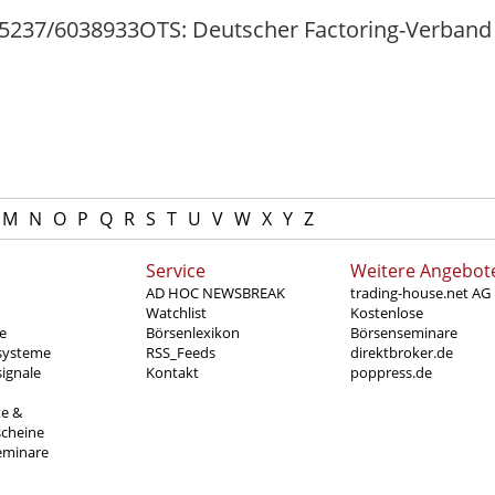
/15237/6038933OTS: Deutscher Factoring-Verband 
M
N
O
P
Q
R
S
T
U
V
W
X
Y
Z
Service
Weitere Angebot
AD HOC NEWSBREAK
trading-house.net AG
Watchlist
Kostenlose
e
Börsenlexikon
Börsenseminare
systeme
RSS_Feeds
direktbroker.de
ignale
Kontakt
poppress.de
te &
scheine
eminare