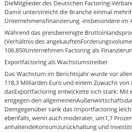
DieMitglieder des Deutschen Factoring-Verband
Damit unterstreicht die Branche einmal mehrihre
Unternehmensfinanzierung -insbesondere im 
Während das preisbereinigte Bruttoinlandsprod
(Verhältnis des angekauftenForderungsvolumens
106.850Unternehmen Factoring als Finanzieru
Exportfactoring als Wachstumstreiber
Das Wachstum im Berichtsjahr wurde vor allem
118,3 Milliarden Euro und einem Zuwachs von 8
dasExportfactoring entwickelte sich stark: Mit
entgegen den allgemeinenAußenwirtschaftsdate
Demgegenüber sank das Importfactoring leicht
ebenfalls, wenn auch moderater, um1,7 Prozent 
anhaltendeKonsumzurückhaltung und Investit