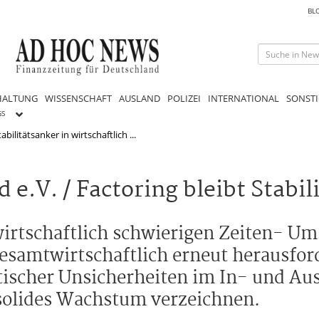
BL
HALTUNG
WISSENSCHAFT
AUSLAND
POLIZEI
INTERNATIONAL
SONSTI
GS
abilitätsanker in wirtschaftlich ...
.V. / Factoring bleibt Stabilit
n wirtschaftlich schwierigen Zeiten- 
 gesamtwirtschaftlich erneut herausfo
tischer Unsicherheiten im In- und Au
solides Wachstum verzeichnen.