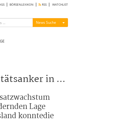
OGS
BÖRSENLEXIKON
RSS
WATCHLIST
Menü ein-/ausblenden
News Suche
GE
ätsanker in ...
Umsatzwachstum
rdernden Lage
sland konntedie