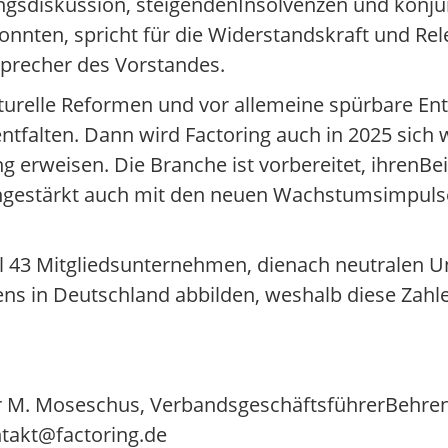
ungsdiskussion, steigendenInsolvenzen und konju
onnten, spricht für die Widerstandskraft und Rel
Sprecher des Vorstandes.
ukturelle Reformen und vor allemeine spürbare En
tfalten. Dann wird Factoring auch in 2025 sich 
g erweisen. Die Branche ist vorbereitet, ihrenBei
lichgestärkt auch mit den neuen Wachstumsimpul
ell 43 Mitgliedsunternehmen, dienach neutralen
ens in Deutschland abbilden, weshalb diese Zah
r M. Moseschus, VerbandsgeschäftsführerBehrens
ntakt@factoring.de