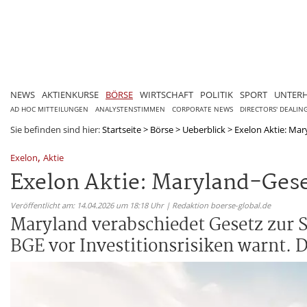
NEWS
AKTIENKURSE
BÖRSE
WIRTSCHAFT
POLITIK
SPORT
UNTER
AD HOC MITTEILUNGEN
ANALYSTENSTIMMEN
CORPORATE NEWS
DIRECTORS' DEALIN
Sie befinden sind hier:
Startseite
>
Börse
>
Ueberblick
>
Exelon Aktie: Mar
,
Exelon
Aktie
Exelon Aktie: Maryland-Geset
Veröffentlicht am: 14.04.2026 um 18:18 Uhr | Redaktion boerse-global.de
Maryland verabschiedet Gesetz zur S
BGE vor Investitionsrisiken warnt. Di