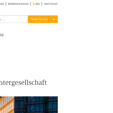
OGS
BÖRSENLEXIKON
RSS
WATCHLIST
Menü ein-/ausblenden
News Suche
GE
htergesellschaft