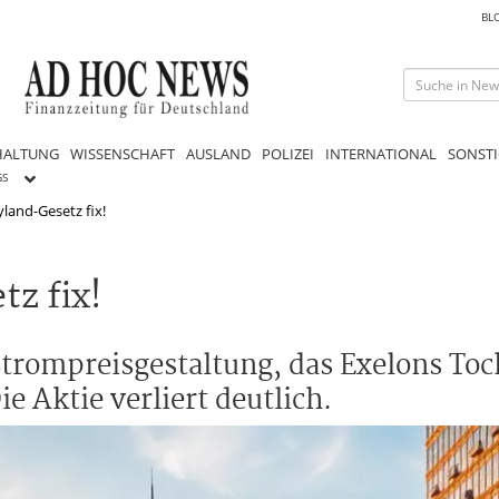
BL
HALTUNG
WISSENSCHAFT
AUSLAND
POLIZEI
INTERNATIONAL
SONSTI
GS
yland-Gesetz fix!
z fix!
trompreisgestaltung, das Exelons Toc
e Aktie verliert deutlich.