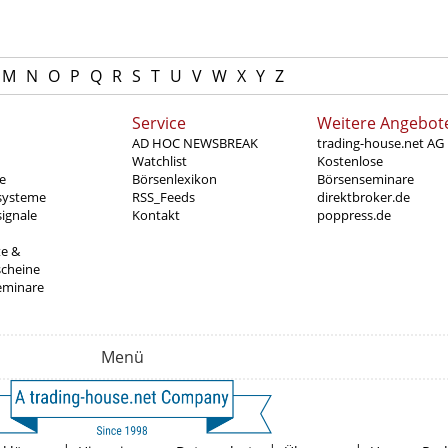
M
N
O
P
Q
R
S
T
U
V
W
X
Y
Z
Service
Weitere Angebot
AD HOC NEWSBREAK
trading-house.net AG
Watchlist
Kostenlose
e
Börsenlexikon
Börsenseminare
systeme
RSS_Feeds
direktbroker.de
ignale
Kontakt
poppress.de
te &
scheine
eminare
Menü