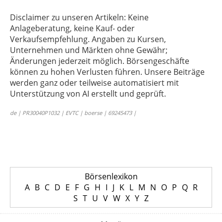
Disclaimer zu unseren Artikeln: Keine
Anlageberatung, keine Kauf- oder
Verkaufsempfehlung. Angaben zu Kursen,
Unternehmen und Märkten ohne Gewähr;
Änderungen jederzeit möglich. Börsengeschäfte
können zu hohen Verlusten führen. Unsere Beiträge
werden ganz oder teilweise automatisiert mit
Unterstützung von AI erstellt und geprüft.
de | PR30040P1032 | EVTC | boerse | 69245473 |
Börsenlexikon
A
B
C
D
E
F
G
H
I
J
K
L
M
N
O
P
Q
R
S
T
U
V
W
X
Y
Z