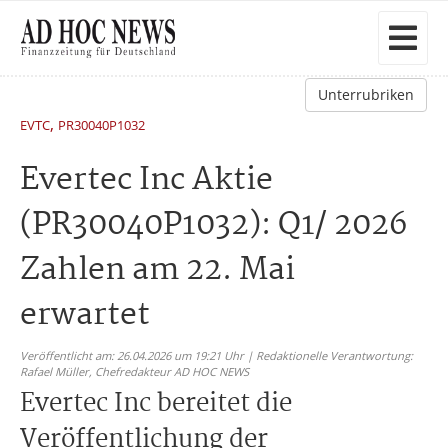
Unterrubriken
,
EVTC
PR30040P1032
Evertec Inc Aktie
(PR30040P1032): Q1/ 2026
Zahlen am 22. Mai
erwartet
Veröffentlicht am: 26.04.2026 um 19:21 Uhr | Redaktionelle Verantwortung:
Rafael Müller,
Chefredakteur AD HOC NEWS
Evertec Inc bereitet die
Veröffentlichung der