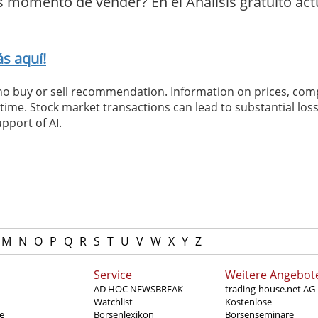
s momento de vender? En el Análisis gratuito act
s aquí!
 no buy or sell recommendation. Information on prices, com
ime. Stock market transactions can lead to substantial loss
pport of AI.
M
N
O
P
Q
R
S
T
U
V
W
X
Y
Z
Service
Weitere Angebot
AD HOC NEWSBREAK
trading-house.net AG
Watchlist
Kostenlose
e
Börsenlexikon
Börsenseminare