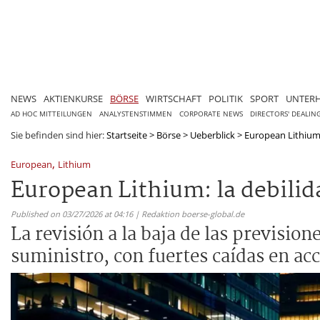
NEWS
AKTIENKURSE
BÖRSE
WIRTSCHAFT
POLITIK
SPORT
UNTER
AD HOC MITTEILUNGEN
ANALYSTENSTIMMEN
CORPORATE NEWS
DIRECTORS' DEALIN
Sie befinden sind hier:
Startseite
>
Börse
>
Ueberblick
>
European Lithium: 
,
European
Lithium
European Lithium: la debilida
Published on 03/27/2026 at 04:16 | Redaktion boerse-global.de
La revisión a la baja de las prevision
suministro, con fuertes caídas en a