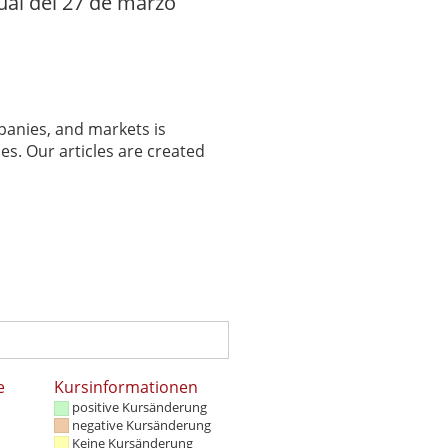
ual del 27 de marzo
panies, and markets is
es. Our articles are created
e
Kursinformationen
positive Kursänderung
negative Kursänderung
Keine Kursänderung