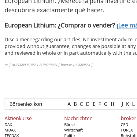
European Lithium. ¿Merece la pena invertir o e
descubrirá exactamente qué hacer.
European Lithium: ¿Comprar o vender?
¡Lee má
Disclaimer regarding our articles: No investment advice,
provided without guarantee; changes are possible at any t
and reviewed in whole or in part automatically with the su
es | AU000000EUR7 | EUROPEAN | boerse | 69000864 |
Börsenlexikon
A
B
C
D
E
F
G
H
I
J
K
L
Aktienkurse
Nachrichten
broker
DAX
Börse
CFD
MDAX
Wirtschaft
FOREX
TECDAX
Politik
Rohstoff