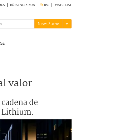
OGS
BÖRSENLEXIKON
RSS
WATCHLIST
Menü ein-/ausblenden
News Suche
GE
l valor
a cadena de
 Lithium.